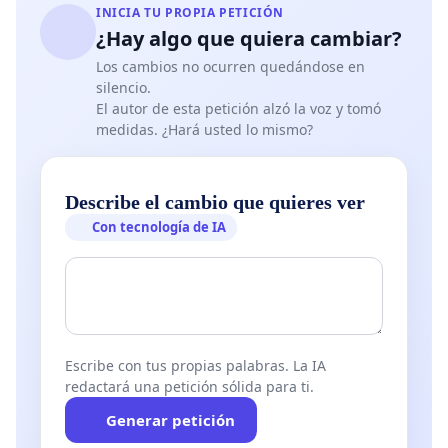
INICIA TU PROPIA PETICIÓN
Por lo tanto, solicitamos respetuosamente que la
¿Hay algo que quiera cambiar?
modificación de la normativa relacionada con la
Los cambios no ocurren quedándose en
defensa oral del TFG entre en vigor a partir del
silencio.
próximo año académico. Esto nos permitirá a los
El autor de esta petición alzó la voz y tomó
estudiantes adecuar nuestras agendas y
medidas. ¿Hará usted lo mismo?
prepararnos adecuadamente para este nuevo
requisito, evitando así situaciones de estrés e
Describe el cambio que quieres ver
incertidumbre innecesarias.
Con tecnología de IA
Adjuntamos a esta carta las firmas de los
estudiantes afectados por esta situación, con la
esperanza de que nuestras preocupaciones sean
tenidas en cuenta y se tomen medidas para
Escribe con tus propias palabras. La IA
rectificar este cambio. Agradecemos su atención a
redactará una petición sólida para ti.
este asunto y esperamos una pronta respuesta.
Generar petición
Atentamente los estudiantes de la Facultad de