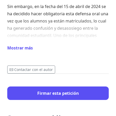
Sin embargo, en la fecha del 15 de abril de 2024 se
ha decidido hacer obligatoria esta defensa oral una
vez que los alumnos ya están matriculados, lo cual
ha generado confusión y desasosiego entre la
comunidad estudiantil. Uno de los principales
perjuicios de este cambio repentino es la falta de
Mostrar más
preparación por parte de muchos estudiantes que
no anticiparon la necesidad de presentar
oralmente su TFG. Muchos de nosotros habíamos
Contactar con el autor
planeado nuestras agendas y compromisos
académicos en función de las pautas establecidas
inicialmente, lo cual incluía la posibilidad de optar
Firmar esta petición
por no realizar la defensa oral.
Este cambio repentino ha creado incertidumbre y
ha afectado negativamente nuestros planes y