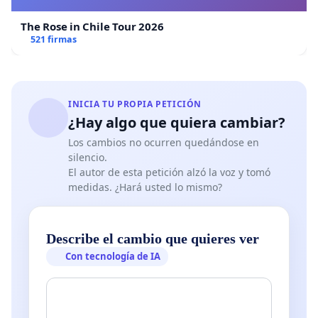
Educación desde que se promulgó la Ley 4 del 28
de enero de 1988, actualmente algunos defienden
The Rose in Chile Tour 2026
que no es necesario una nueva Ley, sostienen que
521 firmas
se debe reglamentar la existente, pero no podemos
reglamentar lo que no está señalado en la misma,
recordemos que no se desarrolló ningún artículo
INICIA TU PROPIA PETICIÓN
que establezca el Folklore como asignatura.
¿Hay algo que quiera cambiar?
Los cambios no ocurren quedándose en
silencio.
El autor de esta petición alzó la voz y tomó
medidas. ¿Hará usted lo mismo?
Describe el cambio que quieres ver
Con tecnología de IA