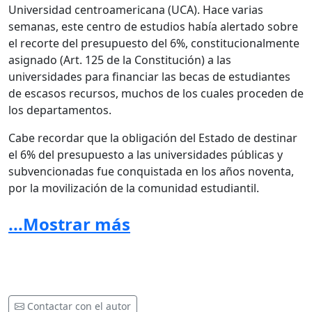
Universidad centroamericana (UCA). Hace varias
semanas, este centro de estudios había alertado sobre
el recorte del presupuesto del 6%, constitucionalmente
asignado (Art. 125 de la Constitución) a las
universidades para financiar las becas de estudiantes
de escasos recursos, muchos de los cuales proceden de
los departamentos.
Cabe recordar que la obligación del Estado de destinar
el 6% del presupuesto a las universidades públicas y
subvencionadas fue conquistada en los años noventa,
por la movilización de la comunidad estudiantil.
Irónicamente, entre las y los que hoy promueven
...Mostrar más
activamente dichos recortes, se encuentran
exdirigentes estudiantiles afines al partido de gobierno
que, en este entonces, participaron en la lucha por el
6% (e incluso fueron criminalizados por ello).
Las leyes liberticidas (ley de agentes extranjeros, de
Contactar con el autor