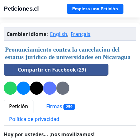
Peticiones.cl
Empieza una Petición
Cambiar idioma
:
English
,
Français
Pronunciamiento contra la cancelacion del
estatus juridico de universidades en Nicaragua
Compartir en Facebook (29)
Petición
Firmas
259
Política de privacidad
Hoy por ustedes… ¡nos movilizamos!