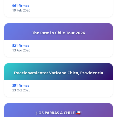
pensamiento libre y amedrentar a la ciudadanía ¡Hoy
961 firmas
por ustedes, nos movilizamos!
19 Feb 2026
14 de febrero del 2022
The Rose in Chile Tour 2026
521 firmas
13 Apr 2026
Estacionamientos Vaticano Chico, Providencia
351 firmas
23 Oct 2025
¡LOS PARRAS A CHILE 🇨🇱!