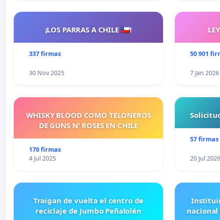
¡LOS PARRAS A CHILE 🇨🇱!
LE
337 firmas
50 901 fi
30 Nov 2025
7 Jan 2026
WHISKY BLOOD COMO TELONEROS
Solicit
DE GUNS N' ROSES EN CHILE
57 firmas
170 firmas
4 Jul 2025
20 Jul 202
Traigan de vuelta el centro de
Institui
reciclaje de Jumbo Peñalolén
nacional