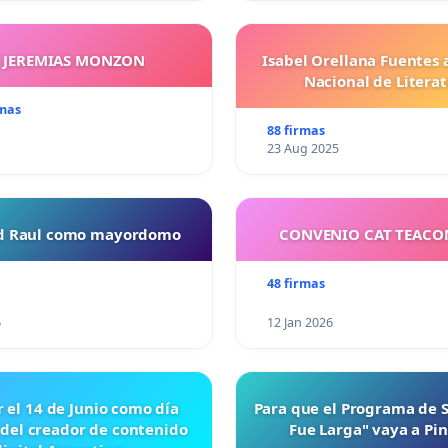
Y JEREMIAS MONZON
Isabel Orellana Fuentes 
Nacional de Litera
rmas
88 firmas
23 Aug 2025
ud Raul como mayordomo
CONVENIO CAT TEAC
48 firmas
6
12 Jan 2026
r el 14 de Junio como día
Para que el Programa de 
 del creador de contenido
Fue Larga" vaya a Pi