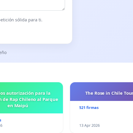
tición sólida para ti.
seño
os autorización para la
The Rose in Chile Tou
n de Rap Chileno al Parque
en Maipú
521 firmas
s
26
13 Apr 2026