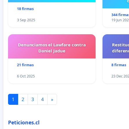
18 firmas
344 firma
3 Sep 2025
19 Jun 202
Denunciamos el Lawfare contra
Restitu
Daniel Jadue
diferen
21 firmas
8 firmas
6 Oct 2025
23 Dec 20
1
2
3
4
»
Peticiones.cl