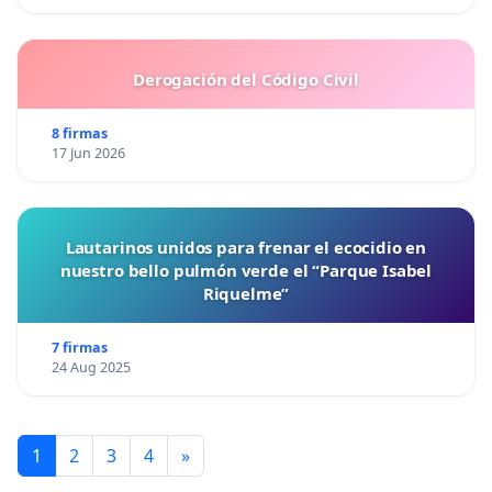
Derogación del Código Civil
8 firmas
17 Jun 2026
Lautarinos unidos para frenar el ecocidio en
nuestro bello pulmón verde el “Parque Isabel
Riquelme”
7 firmas
24 Aug 2025
1
2
3
4
»