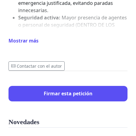
emergencia justificada, evitando paradas
innecesarias.
Seguridad activa:
Mayor presencia de agentes
o personal de seguridad (DENTRO DE LOS
TRENES Y ESTACIONES )para evitar gritos,
altercados y comportamientos incívicos.
Mostrar más
¡Firma para recuperar nuestro derecho a un viaje
tranquilo!
Contactar con el autor
Firmar esta petición
Novedades