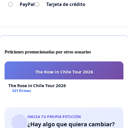
que respeten los derechos de la familia para seguir
PayPal
Tarjeta de crédito
adelante sin más interferencias.
Peticiones promocionadas por otros usuarios
The Rose in Chile Tour 2026
The Rose in Chile Tour 2026
521 firmas
INICIA TU PROPIA PETICIÓN
¿Hay algo que quiera cambiar?