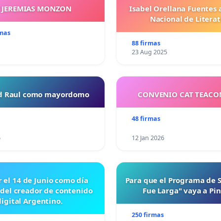
ada que establezca los
Y JEREMIAS MONZON
Isabel Orellana Fuentes 
evenir, atender,
Nacional de Litera
rativo las conductas del
rmas
88 firmas
23 Aug 2025
s un veto moral al Sr.
nte este y otros
rco de una atención terapéutica.s
ud Raul como mayordomo
CONVENIO CAT TEAC
ación puedes escribir al
48 firmas
6
12 Jan 2026
r el 14 de Junio como día
Para que el Programa de 
 del creador de contenido
Fue Larga" vaya a Pi
digital Argentino.
250 firmas