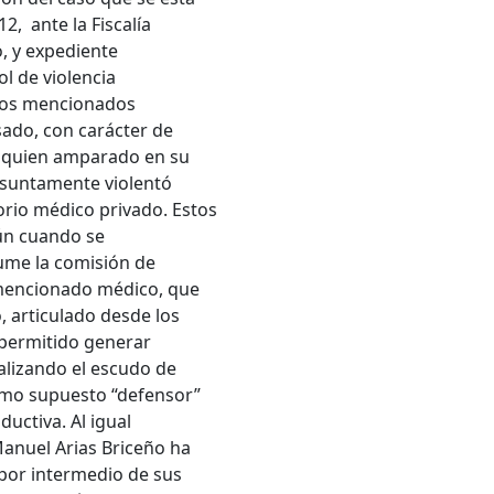
, ante la Fiscalía
o, y expediente
l de violencia
 los mencionados
ado, con carácter de
, quien amparado en su
esuntamente violentó
rio médico privado. Estos
ún cuando se
ume la comisión de
l mencionado médico, que
, articulado desde los
 permitido generar
alizando el escudo de
como supuesto “defensor”
uctiva. Al igual
Manuel Arias Briceño ha
o por intermedio de sus