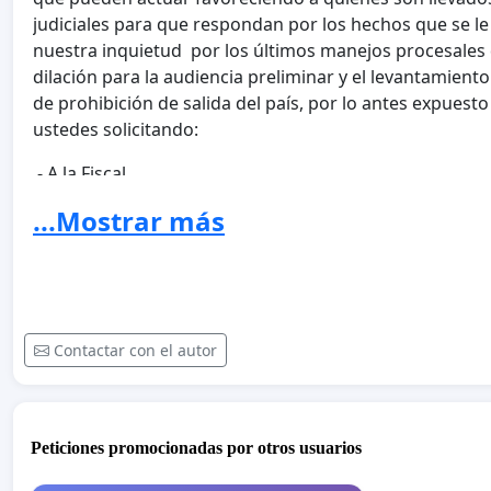
judiciales para que respondan por los hechos que se 
nuestra inquietud por los últimos manejos procesales 
dilación para la audiencia preliminar y el levantamient
de prohibición de salida del país, por lo antes expuesto
ustedes solicitando:
.- A la Fiscal
General de la República Luisa Ortega Díaz le solicita
...Mostrar más
o un Fiscal de carácter nacional en materia de niños, n
a fines de fortalecer el trabajo que hasta ahora ha de
109 Dimas Sojo, para otorgarle relevancia jurídica que 
motivada por la gravedad de los hechos y la capacida
de evadir o dilatar el proceso penal con artilugios juríd
Contactar con el autor
.- A la
Presidenta del Tribunal Supremo de Justicia, Dra. Glad
Alvarado y la Magistrada de la Sala Constitucional, as
Peticiones promocionadas por otros usuarios
Comisión Nacional de Justicia de Género del Poder Judi
de Merchán las instamos a que estén vigilantes de cual