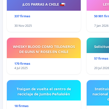
gineco-obstetra tanto en la consulta pública como priv
¡LOS PARRAS A CHILE 🇨🇱!
LE
derechos de las usuarias, así como mecanismos para pr
supervisar y sancionar desde el punto de vista administ
337 firmas
50 901 fi
personal de salud.
30 Nov 2025
7 Jan 2026
Finalmente, las
organizaciones, personas y colectivos firmantes hacemo
Manuel Arias Briceño, esperando que se haga justicia a
casos de mujeres víctimas de violencia sexual en el ma
WHISKY BLOOD COMO TELONEROS
Solicit
DE GUNS N' ROSES EN CHILE
Si eres víctima
de una situación parecida o deseas obtener más inform
57 firmas
email:
vidalibredeviolenciavzla@gmail.com
170 firmas
4 Jul 2025
20 Jul 202
Traigan de vuelta el centro de
Institui
reciclaje de Jumbo Peñalolén
nacional
18 firmas