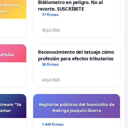
Bibliometro en peligro. No al
al Premio
recorte. SUSCRÍBETE
tura
77 firmas
30 Jul 2026
Reconocimiento del tatuaje cómo
OMPAÑA
profesión para efectos tributarios
38 firmas
24 Jul 2026
Stream "Se
Registros públicos del homicidio de
namar
Rodrigo Joaquín Ibarra
1 049 firmas