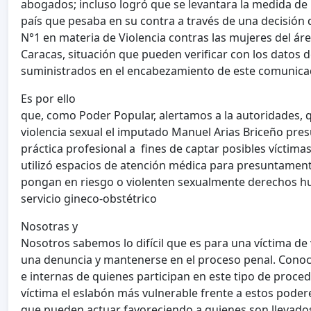
abogados; incluso logró que se levantara la medida de 
país que pesaba en su contra a través de una decisión 
N°1 en materia de Violencia contras las mujeres del ár
Caracas, situación que pueden verificar con los datos 
suministrados en el encabezamiento de este comunica
Es por ello
que, como Poder Popular, alertamos a la autoridades, q
violencia sexual el imputado Manuel Arias Briceño pre
práctica profesional a fines de captar posibles víctima
utilizó espacios de atención médica para presuntament
pongan en riesgo o violenten sexualmente derechos h
servicio gineco-obstétrico
Nosotras y
Nosotros sabemos lo difícil que es para una víctima de 
una denuncia y mantenerse en el proceso penal. Conoc
e internas de quienes participan en este tipo de proced
víctima el eslabón más vulnerable frente a estos poderes
que pueden actuar favoreciendo a quienes son llevados 