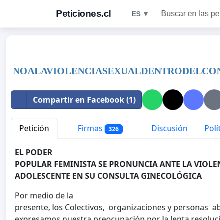
Peticiones.cl
Buscar en las pe
ES ▼
NOALAVIOLENCIASEXUALDENTRODELCO
Compartir en Facebook (1)
Petición
Firmas
Discusión
Polí
326
EL PODER
POPULAR FEMINISTA SE PRONUNCIA ANTE LA VIOLE
ADOLESCENTE EN SU CONSULTA GINECOLÓGICA
Por medio de la
presente, los Colectivos, organizaciones y personas a
expresamos nuestra preocupación por la lenta resoluci