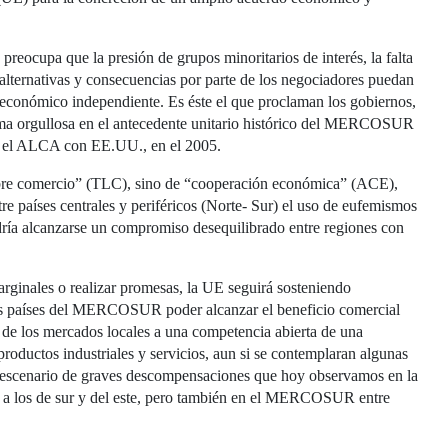
s preocupa que la presión de grupos minoritarios de interés, la falta
alternativas y consecuencias por parte de los negociadores puedan
o económico independiente. Es éste el que proclaman los gobiernos,
orma orgullosa en el antecedente unitario histórico del MERCOSUR
r, el ALCA con EE.UU., en el 2005.
ibre comercio” (TLC), sino de “cooperación económica” (ACE),
e países centrales y periféricos (Norte- Sur) el uso de eufemismos
dría alcanzarse un compromiso desequilibrado entre regiones con
ginales o realizar promesas, la UE seguirá sosteniendo
a los países del MERCOSUR poder alcanzar el beneficio comercial
 de los mercados locales a una competencia abierta de una
oductos industriales y servicios, aun si se contemplaran algunas
un escenario de graves descompensaciones que hoy observamos en la
to a los de sur y del este, pero también en el MERCOSUR entre