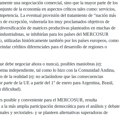
nte una negociación comercial, sino que la mayor parte de los
njunto de la economía en aspectos críticos tales como: servicios,
competencia. La eventual provisión del tratamiento de “nación más
das de excepción, vulneraría los muy proclamados objetivos de
a diversificación de matrices productivas planteados en muchas de
 industrialistas, se inhibirían para los países del MERCOSUR
co, utilizadas históricamente también por los países europeos, como
rindar créditos diferenciales para el desarrollo de regiones o
que debe negociar ahora o nunca), posibles maniobras (ej:
orma independiente, tal como lo hizo con la Comunidad Andina,
 de la realidad (ej: no aclarándose que las consecuencias
r parte de la UE a partir del 1° de enero para Argentina, Brasil,
dificultad).
 es posible y conveniente para el MERCOSUR, resulta
 la más amplia participación democrática para el análisis y debate
onales y sectoriales- y se planteen alternativas superadoras de