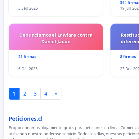
344 firma
3 Sep 2025
19 Jun 202
Denunciamos el Lawfare contra
Restitu
Daniel Jadue
diferen
21 firmas
8 firmas
6 Oct 2025
23 Dec 20
1
2
3
4
»
Peticiones.cl
Proporcionamos alojamiento gratis para peticiones en línea. Comienza 
utilizando nuestro poderoso servicio. Todos los días, nuestras petici