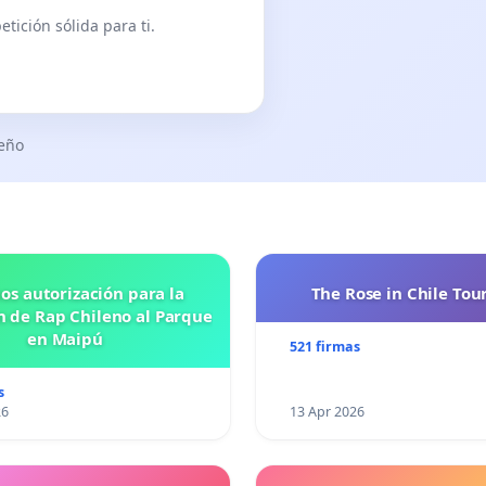
tición sólida para ti.
seño
os autorización para la
The Rose in Chile Tou
n de Rap Chileno al Parque
en Maipú
521 firmas
s
26
13 Apr 2026