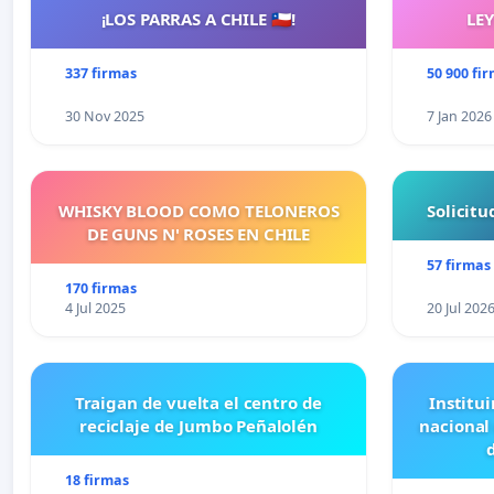
¡LOS PARRAS A CHILE 🇨🇱!
LE
337 firmas
50 900 fi
30 Nov 2025
7 Jan 2026
WHISKY BLOOD COMO TELONEROS
Solicit
DE GUNS N' ROSES EN CHILE
57 firmas
170 firmas
4 Jul 2025
20 Jul 202
Traigan de vuelta el centro de
Institui
reciclaje de Jumbo Peñalolén
nacional
18 firmas