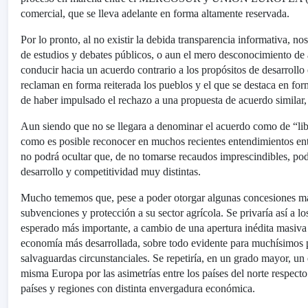
comercial, que se lleva adelante en forma altamente reservada.
Por lo pronto, al no existir la debida transparencia informativa, no
de estudios y debates públicos, o aun el mero desconocimiento de 
conducir hacia un acuerdo contrario a los propósitos de desarroll
reclaman en forma reiterada los pueblos y el que se destaca en f
de haber impulsado el rechazo a una propuesta de acuerdo simila
Aun siendo que no se llegara a denominar el acuerdo como de “l
como es posible reconocer en muchos recientes entendimientos entr
no podrá ocultar que, de no tomarse recaudos imprescindibles, po
desarrollo y competitividad muy distintas.
Mucho tememos que, pese a poder otorgar algunas concesiones mar
subvenciones y protección a su sector agrícola. Se privaría así 
esperado más importante, a cambio de una apertura inédita masiva
economía más desarrollada, sobre todo evidente para muchísimos pr
salvaguardas circunstanciales. Se repetiría, en un grado mayor, 
misma Europa por las asimetrías entre los países del norte respec
países y regiones con distinta envergadura económica.