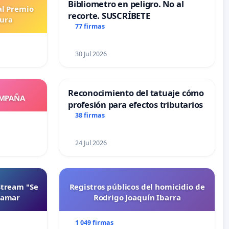
Bibliometro en peligro. No al
al Premio
recorte. SUSCRÍBETE
tura
77 firmas
30 Jul 2026
Reconocimiento del tatuaje cómo
OMPAÑA
profesión para efectos tributarios
38 firmas
24 Jul 2026
Stream "Se
Registros públicos del homicidio de
namar
Rodrigo Joaquín Ibarra
1 049 firmas