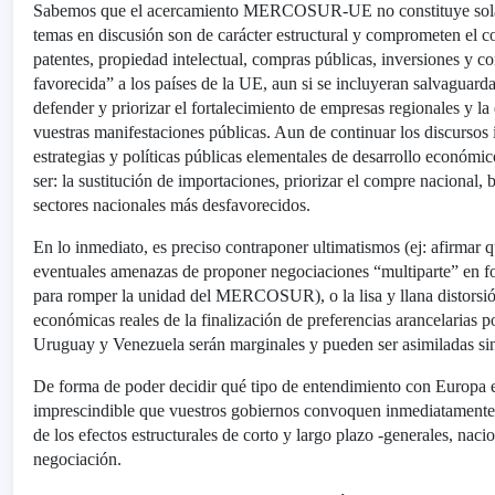
Sabemos que el acercamiento MERCOSUR-UE no constituye solame
temas en discusión son de carácter estructural y comprometen el co
patentes, propiedad intelectual, compras públicas, inversiones y 
favorecida” a los países de la UE, aun si se incluyeran salvaguar
defender y priorizar el fortalecimiento de empresas regionales y l
vuestras manifestaciones públicas. Aun de continuar los discursos
estrategias y políticas públicas elementales de desarrollo económi
ser: la sustitución de importaciones, priorizar el compre nacional, b
sectores nacionales más desfavorecidos.
En lo inmediato, es preciso contraponer ultimatismos (ej: afirmar 
eventuales amenazas de proponer negociaciones “multiparte” en f
para romper la unidad del MERCOSUR), o la lisa y llana distorsión
económicas reales de la finalización de preferencias arancelarias po
Uruguay y Venezuela serán marginales y pueden ser asimiladas sin 
De forma de poder decidir qué tipo de entendimiento con Europa
imprescindible que vuestros gobiernos convoquen inmediatamente a
de los efectos estructurales de corto y largo plazo -generales, naci
negociación.