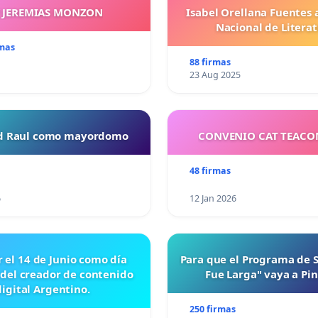
Y JEREMIAS MONZON
Isabel Orellana Fuentes 
Nacional de Litera
rmas
88 firmas
23 Aug 2025
ud Raul como mayordomo
CONVENIO CAT TEAC
48 firmas
6
12 Jan 2026
r el 14 de Junio como día
Para que el Programa de 
 del creador de contenido
Fue Larga" vaya a Pi
digital Argentino.
250 firmas