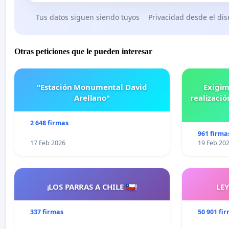
Tus datos siguen siendo tuyos
Privacidad desde el di
Otras peticiones que le pueden interesar
"Estación Monumental David
Exigim
Arellano"
realizació
2 648 firmas
961 firma
17 Feb 2026
19 Feb 20
¡LOS PARRAS A CHILE 🇨🇱!
LE
337 firmas
50 901 fi