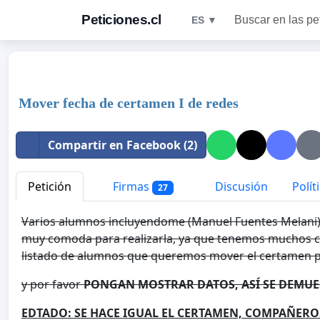
Peticiones.cl
Buscar en las pe
ES ▼
Mover fecha de certamen I de redes
Compartir en Facebook (2)
Petición
Firmas
Discusión
Polít
27
Varios alumnos incluyendome (Manuel Fuentes Melani) 
muy comoda para realizarla, ya que tenemos muchos ce
listado de alumnos que queremos mover el certamen p
y por favor
PONGAN MOSTRAR DATOS, ASÍ SE DEMUE
EDTADO: SE HACE IGUAL EL CERTAMEN, COMPAÑERO