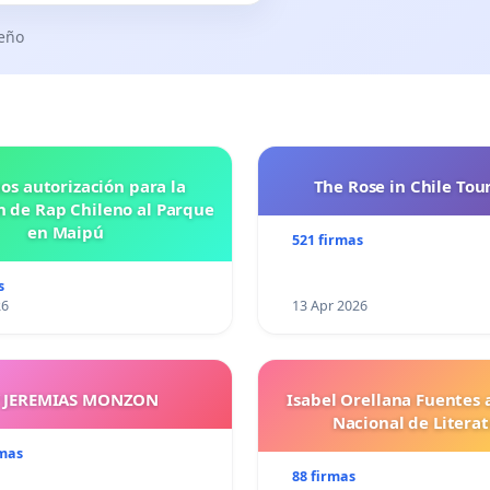
seño
os autorización para la
The Rose in Chile Tou
n de Rap Chileno al Parque
en Maipú
521 firmas
s
26
13 Apr 2026
Y JEREMIAS MONZON
Isabel Orellana Fuentes 
Nacional de Litera
rmas
88 firmas