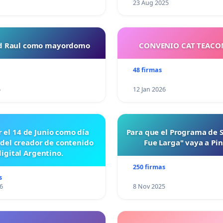
23 Aug 2025
ud Raul como mayordomo
CONVENIO CAT TEAC
48 firmas
6
12 Jan 2026
r el 14 de Junio como día
Para que el Programa de 
 del creador de contenido
Fue Larga" vaya a Pi
digital Argentino.
250 firmas
s
6
8 Nov 2025