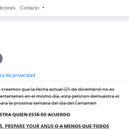
ticiones
Contacto:
ica de privacidad
creemos que la fecha actual (21 de diciembre) no es
rtamenes en el mismo día, esta peticion demuestra el
ara la proxima semana del dia del Certamen
STRA QUIEN ESTÁ DE ACUERDO
S, PREPARE YOUR ANUS
O A MENOS QUE TODOS