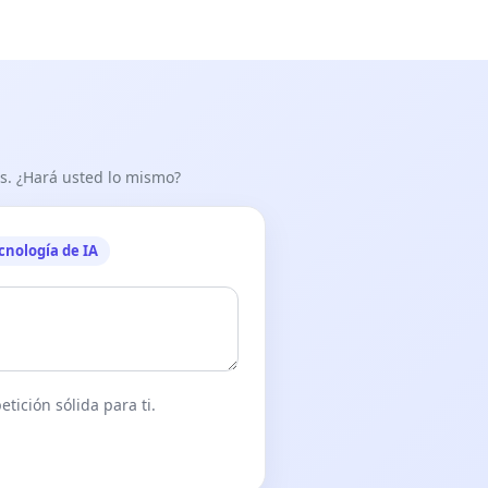
as. ¿Hará usted lo mismo?
cnología de IA
tición sólida para ti.