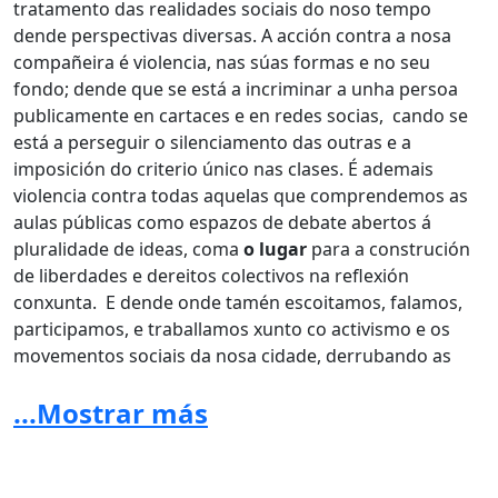
tratamento das realidades sociais do noso tempo
dende perspectivas diversas. A acción contra a nosa
compañeira é violencia, nas súas formas e no seu
fondo; dende que se está a incriminar a unha persoa
publicamente en cartaces e en redes socias, cando se
está a perseguir o silenciamento das outras e a
imposición do criterio único nas clases. É ademais
violencia contra todas aquelas que comprendemos as
aulas públicas como espazos de debate abertos á
pluralidade de ideas, coma
o lugar
para a construción
de liberdades e dereitos colectivos na reflexión
conxunta. E dende onde tamén escoitamos, falamos,
participamos, e traballamos xunto co activismo e os
movementos sociais da nosa cidade, derrubando as
barreiras entre a academia e a cidadanía.
...Mostrar más
Compañeiras, non nos enganemos de inimigo. Estamos
cansas da violencia que tódolos días o patriarcado
exerce contra as mulleres. Non participemos na