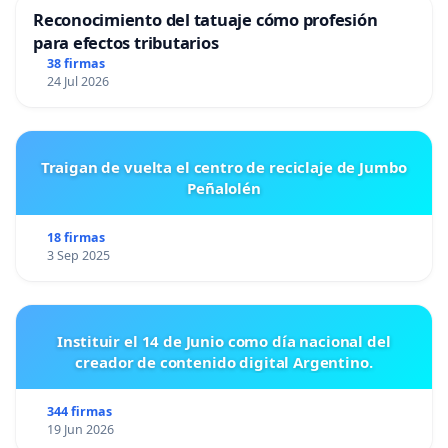
Reconocimiento del tatuaje cómo profesión
para efectos tributarios
38 firmas
24 Jul 2026
Traigan de vuelta el centro de reciclaje de Jumbo
Peñalolén
18 firmas
3 Sep 2025
Instituir el 14 de Junio como día nacional del
creador de contenido digital Argentino.
344 firmas
19 Jun 2026