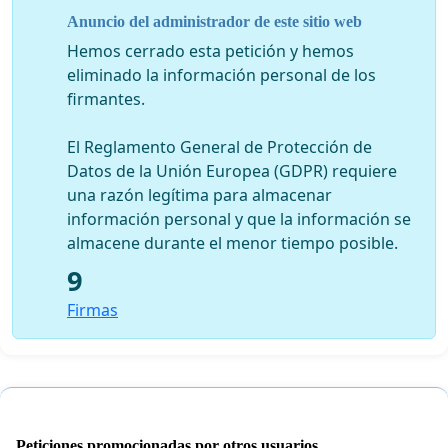
empresa como para los trabajadores
. El teletrabajo es
Anuncio del administrador de este sitio web
una fórmula en la que se dan la mano
dos conceptos
Hemos cerrado esta petición y hemos
fundamentales: empleo y felicidad.
eliminado la información personal de los
firmantes.
El Reglamento General de Protección de
Datos de la Unión Europea (GDPR) requiere
una razón legítima para almacenar
información personal y que la información se
almacene durante el menor tiempo posible.
9
Firmas
Peticiones promocionadas por otros usuarios