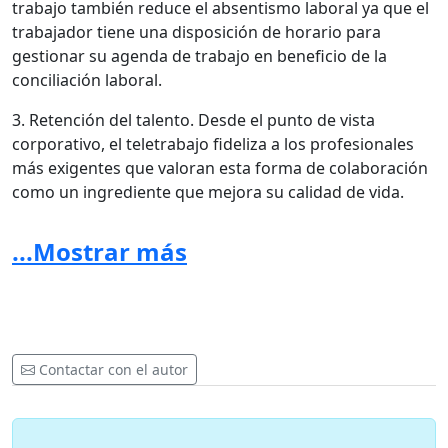
trabajo también reduce el absentismo laboral ya que el
trabajador tiene una disposición de horario para
gestionar su agenda de trabajo en beneficio de la
conciliación laboral.
3. Retención del talento. Desde el punto de vista
corporativo, el teletrabajo fideliza a los profesionales
más exigentes que valoran esta forma de colaboración
como un ingrediente que mejora su calidad de vida.
4. Mejora de objetivos. La empresa prioriza el trabajo
...Mostrar más
por objetivos en lugar de seguir enfocando el valor en
la gestión del tiempo. Y este cambio de mentalidad
acorde a las necesidades del presente marcado por la
revolución tecnológica, mejora la marca corporativa de
la empresa y sobre todo hace aumentar la
Contactar con el autor
productividad de los empleados.
Como puedes comprobar,
el teletrabajo es una opción
que ofrece numerosos beneficios tanto para la