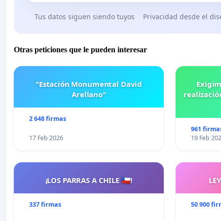
Tus datos siguen siendo tuyos
Privacidad desde el di
Otras peticiones que le pueden interesar
"Estación Monumental David
Exigim
Arellano"
realizació
2 648 firmas
961 firma
17 Feb 2026
19 Feb 20
¡LOS PARRAS A CHILE 🇨🇱!
LE
337 firmas
50 900 fi