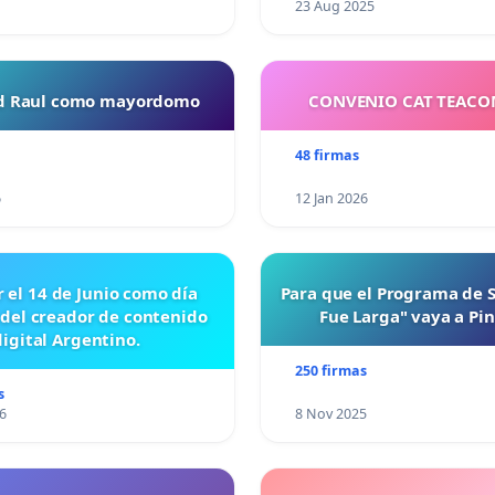
23 Aug 2025
ud Raul como mayordomo
CONVENIO CAT TEAC
48 firmas
6
12 Jan 2026
r el 14 de Junio como día
Para que el Programa de 
 del creador de contenido
Fue Larga" vaya a Pi
digital Argentino.
250 firmas
s
6
8 Nov 2025