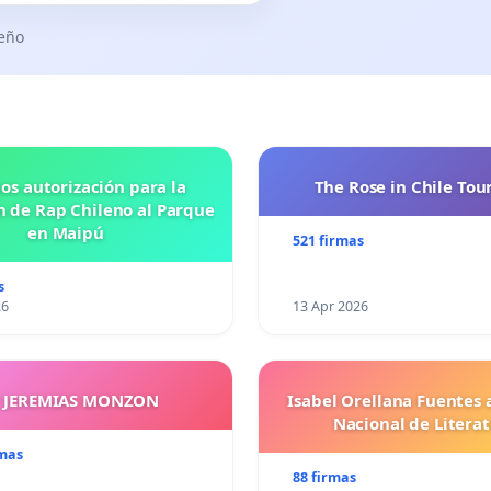
seño
os autorización para la
The Rose in Chile Tou
n de Rap Chileno al Parque
en Maipú
521 firmas
s
26
13 Apr 2026
Y JEREMIAS MONZON
Isabel Orellana Fuentes 
Nacional de Litera
rmas
88 firmas