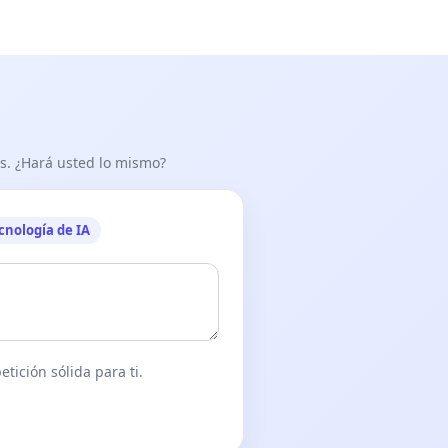
as. ¿Hará usted lo mismo?
cnología de IA
tición sólida para ti.