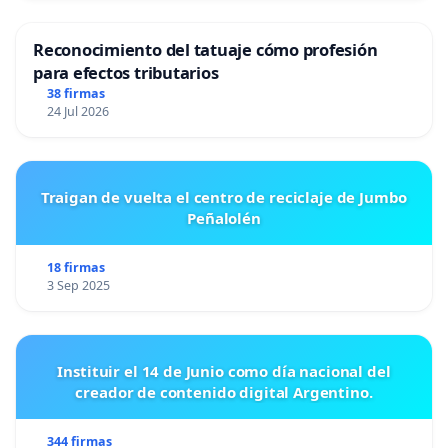
Reconocimiento del tatuaje cómo profesión
para efectos tributarios
38 firmas
24 Jul 2026
Traigan de vuelta el centro de reciclaje de Jumbo
Peñalolén
18 firmas
3 Sep 2025
Instituir el 14 de Junio como día nacional del
creador de contenido digital Argentino.
344 firmas