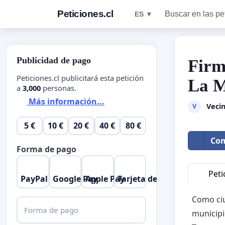
Peticiones.cl
Buscar en las pe
ES ▼
Publicidad de pago
Firm
Peticiones.cl publicitará esta petición
La M
a
3,000
personas.
Más información...
Veci
V
5 €
10 €
20 €
40 €
80 €
Com
Forma de pago
Peti
PayPal
Google Pay
Apple Pay
Tarjeta de crédito
Como ciu
Forma de pago
municipi