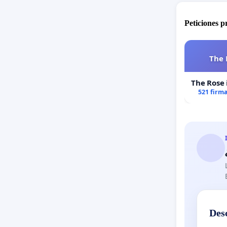
Peticiones 
The 
The Rose 
521 firm
Des