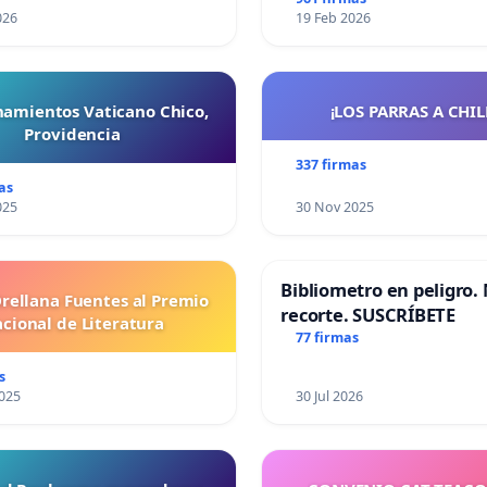
026
19 Feb 2026
namientos Vaticano Chico,
¡LOS PARRAS A CHILE 
Providencia
337 firmas
as
025
30 Nov 2025
Bibliometro en peligro. 
Orellana Fuentes al Premio
recorte. SUSCRÍBETE
cional de Literatura
77 firmas
s
025
30 Jul 2026