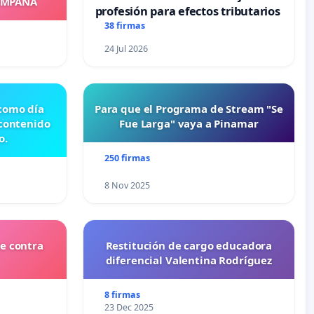
OMPAÑA
profesión para efectos tributarios
38 firmas
24 Jul 2026
 como día
Para que el Programa de Stream "Se
 contenido
Fue Larga" vaya a Pinamar
o.
250 firmas
8 Nov 2025
e contra
Restitución de cargo educadora
diferencial Valentina Rodríguez
8 firmas
23 Dec 2025