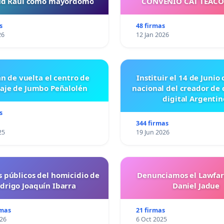
tud Raul como mayordomo
CONVENIO CAT TEAC
s
48 firmas
26
12 Jan 2026
n de vuelta el centro de
Instituir el 14 de Junio
laje de Jumbo Peñalolén
nacional del creador de
digital Argentin
s
344 firmas
25
19 Jun 2026
s públicos del homicidio de
Denunciamos el Lawfar
drigo Joaquín Ibarra
Daniel Jadue
rmas
21 firmas
026
6 Oct 2025