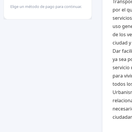
Transpor
Elige un método de pago para continuar.
por el q
servicio
uso gene
de los v
ciudad y
Dar faci
ya sea p
servicio
para viv
todos lo
Urbanism
relacion
necesari
ciudada