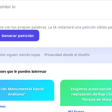
be con tus propias palabras. La IA redactará una petición sólida par
Generar petición
tos siguen siendo tuyos
Privacidad desde el diseño
ones que le pueden interesar
ación Monumental David
Exigimos autorización
Arellano"
realización de Rap Chi
Parque en Maip
rmas
961 firmas