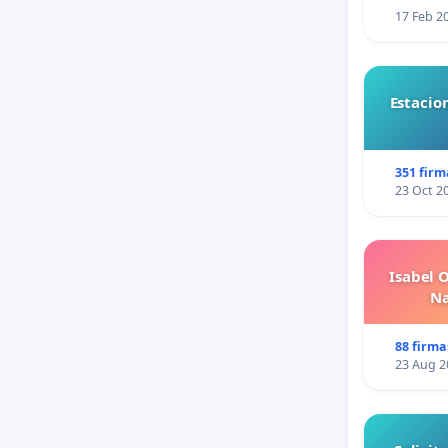
17 Feb 2
Estacio
351 firm
23 Oct 2
Isabel 
Na
88 firma
23 Aug 2