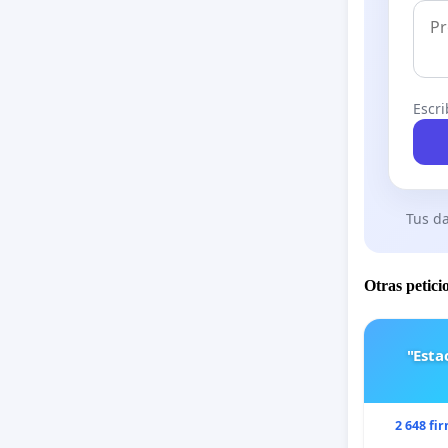
Escri
Tus da
Otras petici
"Est
2 648 fi