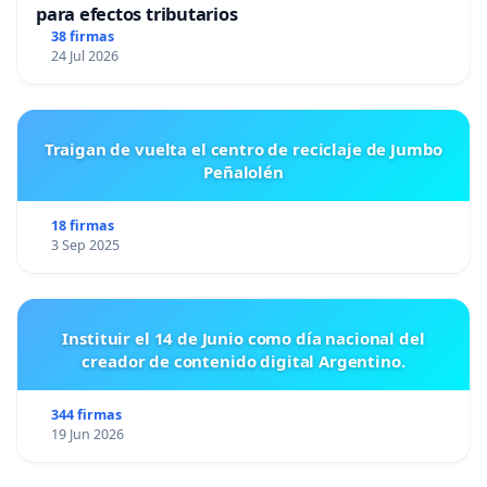
para efectos tributarios
38 firmas
24 Jul 2026
Traigan de vuelta el centro de reciclaje de Jumbo
Peñalolén
18 firmas
3 Sep 2025
Instituir el 14 de Junio como día nacional del
creador de contenido digital Argentino.
344 firmas
19 Jun 2026