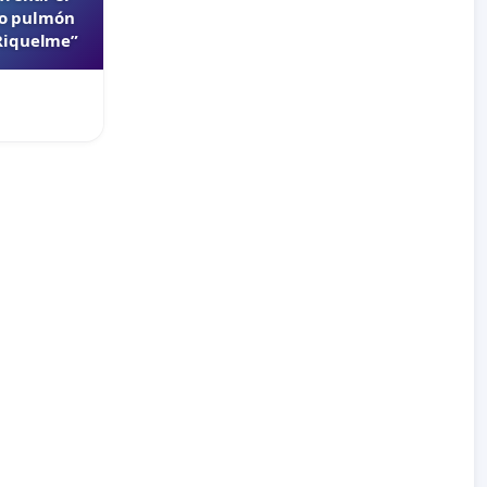
lo pulmón
 Riquelme”