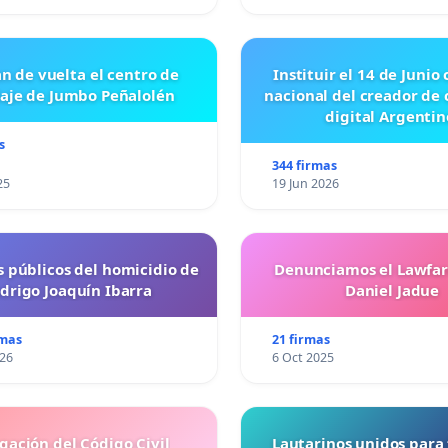
n de vuelta el centro de
Instituir el 14 de Junio
laje de Jumbo Peñalolén
nacional del creador de
digital Argentin
s
344 firmas
25
19 Jun 2026
s públicos del homicidio de
Denunciamos el Lawfar
drigo Joaquín Ibarra
Daniel Jadue
rmas
21 firmas
026
6 Oct 2025
gación del Código Civil
Lautarinos unidos para 