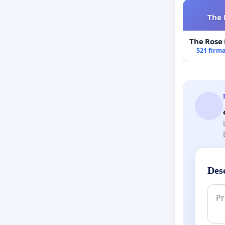
The 
The Rose 
521 firm
Des