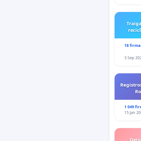
Traiga
recic
18 firma
3 Sep 20
Registro
Ro
1 049 fi
15 Jan 2
Dero