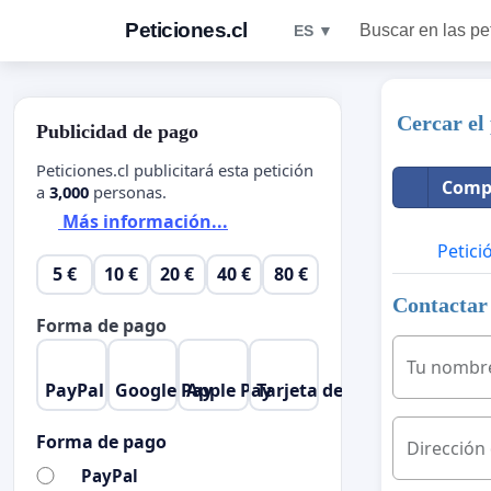
Peticiones.cl
Buscar en las pe
ES ▼
Cercar el
Publicidad de pago
Peticiones.cl publicitará esta petición
Compa
a
3,000
personas.
Más información...
Petici
5 €
10 €
20 €
40 €
80 €
Contactar 
Forma de pago
Tu nombr
PayPal
Google Pay
Apple Pay
Tarjeta de crédito
Forma de pago
Dirección
PayPal