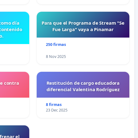
 como día
Para que el Programa de Stream "Se
 contenido
Fue Larga" vaya a Pinamar
o.
250 firmas
8 Nov 2025
e contra
Restitución de cargo educadora
diferencial Valentina Rodríguez
8 firmas
23 Dec 2025
frenar el