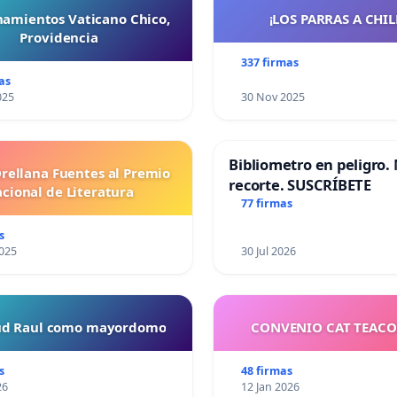
namientos Vaticano Chico,
¡LOS PARRAS A CHILE 
Providencia
337 firmas
as
025
30 Nov 2025
Bibliometro en peligro. 
Orellana Fuentes al Premio
recorte. SUSCRÍBETE
cional de Literatura
77 firmas
s
025
30 Jul 2026
tud Raul como mayordomo
CONVENIO CAT TEAC
s
48 firmas
26
12 Jan 2026