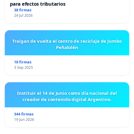
para efectos tributarios
38 firmas
24 Jul 2026
Traigan de vuelta el centro de reciclaje de Jumbo
Peñalolén
18 firmas
3 Sep 2025
Instituir el 14 de Junio como día nacional del
creador de contenido digital Argentino.
344 firmas
19 Jun 2026