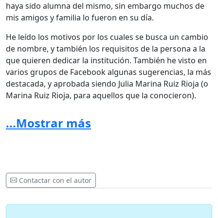
haya sido alumna del mismo, sin embargo muchos de
mis amigos y familia lo fueron en su día.
He leído los motivos por los cuales se busca un cambio
de nombre, y también los requisitos de la persona a la
que quieren dedicar la institución. También he visto en
varios grupos de Facebook algunas sugerencias, la más
destacada, y aprobada siendo Julia Marina Ruiz Rioja (o
Marina Ruiz Rioja, para aquellos que la conocieron).
Marina no fue una persona que cambio el mundo a
...Mostrar más
gran escala, pero si cambió el barrio, y las vidas de
muchas de las personas que han vivido o viven en el
hasta hoy. Ella vivió en Yagüe durante más de 50 años, y
durante todo este tiempo, ayudó tanto a la asociación
del barrio como a los vecinos individuales; a través de
Contactar con el autor
varias generaciones, con su pasión y dedicación a la
ciudad de Logroño, y a la cultura popular.
Marina formó a cientos de jóvenes en dicha cultura