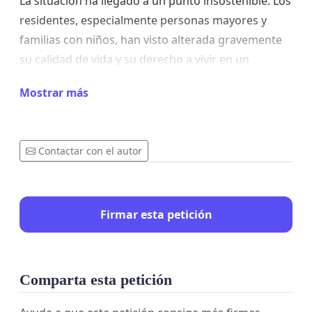
La situación ha llegado a un punto insostenible. Los
residentes, especialmente personas mayores y
familias con niños, han visto alterada gravemente
su calidad de vida y su derecho a vivir en un
entorno seguro.
Mostrar más
Si bien comprendemos la función social de estos
centros, resulta evidente que en este caso no se
están garantizando las condiciones mínimas de
Contactar con el autor
seguridad ni de convivencia, ni para los usuarios
del centro ni para el vecindario.
Firmar esta petición
Por todo ello, exigimos:
Una intervención inmediata por parte de las
autoridades competentes.
Comparta esta petición
Refuerzo permanente de la presencia policial
en la zona.