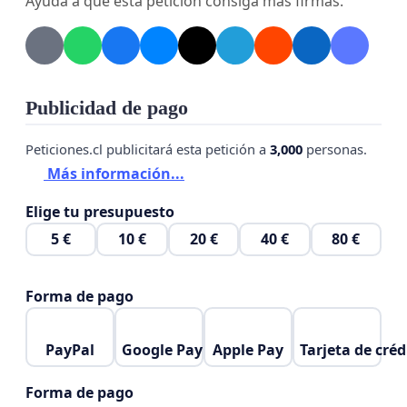
Ayuda a que esta petición consiga más firmas.
Evaluación exhaustiva del funcionamiento del
centro.
La adopción de medidas urgentes que pueden
incluir su cierre o traslado si no se garantiza la
seguridad.
Publicidad de pago
No se trata de una cuestión ideológica, sino de
Peticiones.cl publicitará esta petición a
3,000
personas.
seguridad ciudadana. Los vecinos no pueden
Más información...
seguir viviendo con miedo en su propio barrio.
Elige tu presupuesto
5 €
10 €
20 €
40 €
80 €
Forma de pago
PayPal
Google Pay
Apple Pay
Tarjeta de créd
Forma de pago