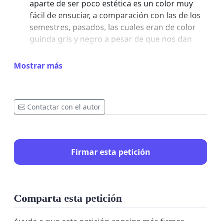
aparte de ser poco estética es un color muy
fácil de ensuciar, a comparación con las de los
semestres, pasados, las cuales eran de color
guinda gris y negro a pesar de que nos dan
una beca, esta no alcanza para sustentar todos
los gastos que nos dan la preparatoria, Tales
Mostrar más
como la inscripción, los libros, el uniforme más
materiales que utilizamos a lo largo del tiempo
Solo pedimos Volver al uniforme anterior, el
Contactar con el autor
cual nos hacía sentir Bien, y nos permite
estudiar de una manera más cómoda
Firmar esta petición
Comparta esta petición