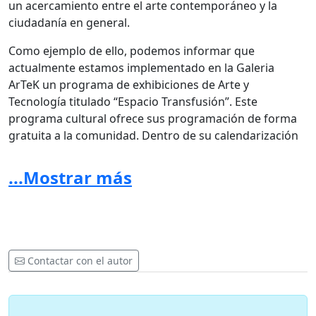
un acercamiento entre el arte contemporáneo y la
ciudadanía en general.
Como ejemplo de ello, podemos informar que
actualmente estamos implementado en la Galeria
ArTeK un programa de exhibiciones de Arte y
Tecnología titulado “Espacio Transfusión”. Este
programa cultural ofrece sus programación de forma
gratuita a la comunidad. Dentro de su calendarización
de 2011, el espacio cuenta con la presencia de
connotados artistas de la escena nacional e
...Mostrar más
internacional los cuales realizarán exhibiciones
mensuales, talleres y visitas guiadas para niños, jóvenes
y para el público en general.
Nuestra institución considera que este tipo de
Contactar con el autor
actividades culturales (arte contemporáneo y
tecnología) son indispensables para otorgar un mayor
valor y un crecimiento cultural armónico en la comuna