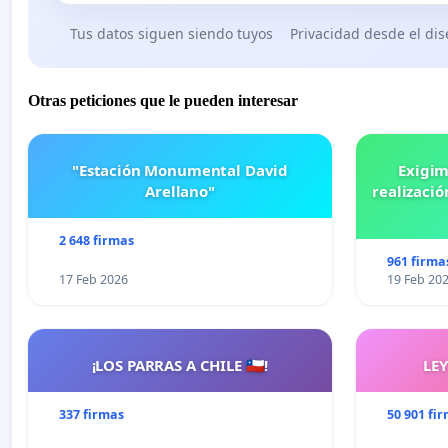
Tus datos siguen siendo tuyos
Privacidad desde el di
Otras peticiones que le pueden interesar
"Estación Monumental David
Exigim
Arellano"
realizació
2 648 firmas
961 firma
17 Feb 2026
19 Feb 20
¡LOS PARRAS A CHILE 🇨🇱!
LE
337 firmas
50 901 fi