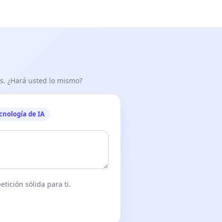
as. ¿Hará usted lo mismo?
cnología de IA
tición sólida para ti.