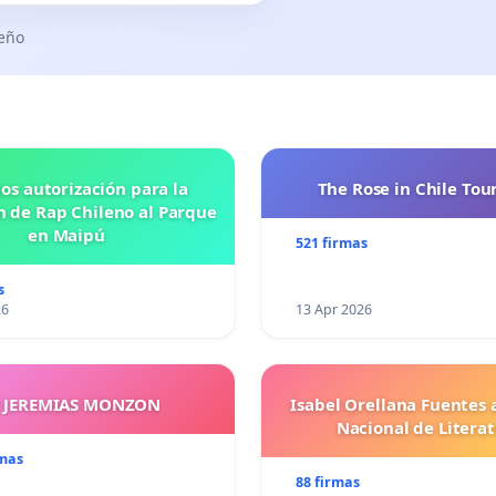
seño
os autorización para la
The Rose in Chile Tou
n de Rap Chileno al Parque
en Maipú
521 firmas
s
26
13 Apr 2026
Y JEREMIAS MONZON
Isabel Orellana Fuentes 
Nacional de Litera
rmas
88 firmas