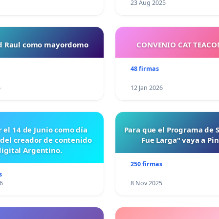
23 Aug 2025
ud Raul como mayordomo
CONVENIO CAT TEAC
48 firmas
6
12 Jan 2026
r el 14 de Junio como día
Para que el Programa de 
 del creador de contenido
Fue Larga" vaya a Pi
digital Argentino.
250 firmas
s
6
8 Nov 2025