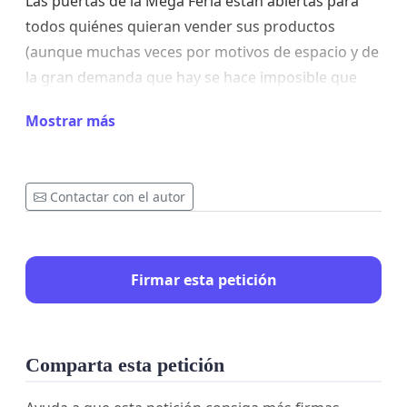
Las puertas de la Mega Feria están abiertas para
todos quiénes quieran vender sus productos
(aunque muchas veces por motivos de espacio y de
la gran demanda que hay se hace imposible que
todos logren participar), Esperamos contar con su
Mostrar más
apoyo y que podamos seguir disfrutando del paseo
de todos los finde.
Sin más
Contactar con el autor
Firmar esta petición
Comparta esta petición