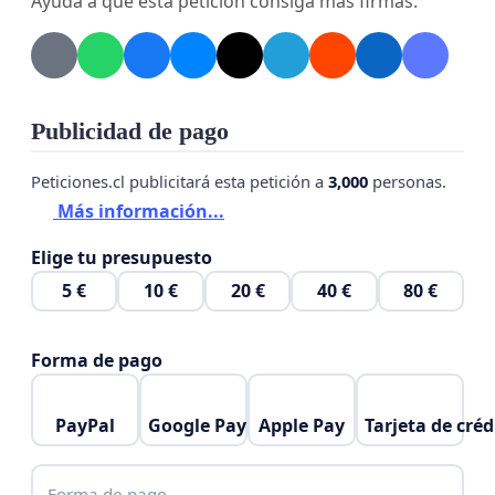
Ayuda a que esta petición consiga más firmas.
Publicidad de pago
Peticiones.cl publicitará esta petición a
3,000
personas.
, un abrazo enorme de todos los que formamos la
Más información...
Mega Feria.
Elige tu presupuesto
5 €
10 €
20 €
40 €
80 €
Forma de pago
PayPal
Google Pay
Apple Pay
Tarjeta de créd
Forma de pago