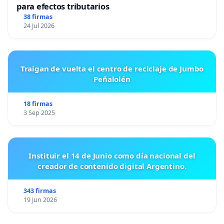
para efectos tributarios
38 firmas
24 Jul 2026
Traigan de vuelta el centro de reciclaje de Jumbo
Peñalolén
18 firmas
3 Sep 2025
Instituir el 14 de Junio como día nacional del
creador de contenido digital Argentino.
343 firmas
19 Jun 2026