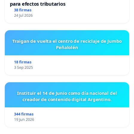
para efectos tributarios
38 firmas
24 Jul 2026
Traigan de vuelta el centro de reciclaje de Jumbo
Peñalolén
18 firmas
3 Sep 2025
Instituir el 14 de Junio como día nacional del
creador de contenido digital Argentino.
344 firmas
19 Jun 2026