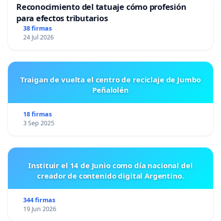
Reconocimiento del tatuaje cómo profesión
para efectos tributarios
38 firmas
24 Jul 2026
Traigan de vuelta el centro de reciclaje de Jumbo
Peñalolén
18 firmas
3 Sep 2025
Instituir el 14 de Junio como día nacional del
creador de contenido digital Argentino.
344 firmas
19 Jun 2026