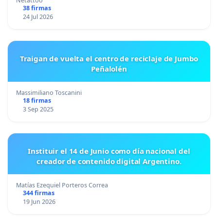
Netattoo
38 firmas
24 Jul 2026
Traigan de vuelta el centro de reciclaje de Jumbo
Peñalolén
Massimiliano Toscanini
18 firmas
3 Sep 2025
Instituir el 14 de Junio como día nacional del
creador de contenido digital Argentino.
Matías Ezequiel Porteros Correa
344 firmas
19 Jun 2026