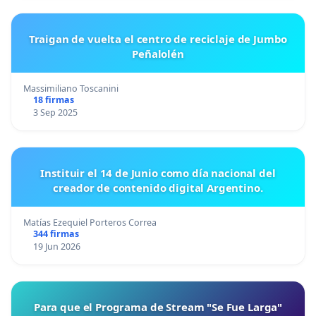
Traigan de vuelta el centro de reciclaje de Jumbo
Peñalolén
Massimiliano Toscanini
18 firmas
3 Sep 2025
Instituir el 14 de Junio como día nacional del
creador de contenido digital Argentino.
Matías Ezequiel Porteros Correa
344 firmas
19 Jun 2026
Para que el Programa de Stream "Se Fue Larga"