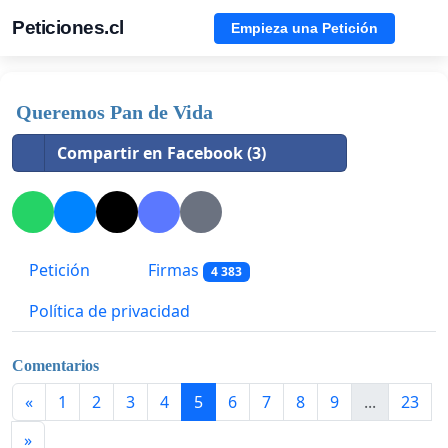
Peticiones.cl
Empieza una Petición
Queremos Pan de Vida
Compartir en Facebook (3)
Petición
Firmas
4 383
Política de privacidad
Comentarios
«
1
2
3
4
5
6
7
8
9
...
23
»