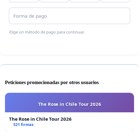
- Mantener la zona exterior del instituto en
condiciones óptimas.
Forma de pago
- Disponer de personal de control de acceso en
Elige un método de pago para continuar.
horario de partidos y entrenamiento.
Peticiones promocionadas por otros usuarios
The Rose in Chile Tour 2026
The Rose in Chile Tour 2026
521 firmas