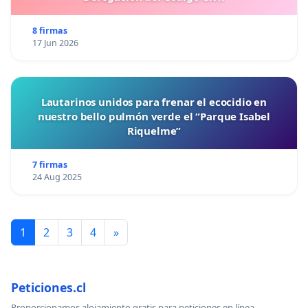
8 firmas
17 Jun 2026
Lautarinos unidos para frenar el ecocidio en
nuestro bello pulmón verde el “Parque Isabel
Riquelme”
7 firmas
24 Aug 2025
1
2
3
4
»
Peticiones.cl
Proporcionamos alojamiento gratis para peticiones en línea.