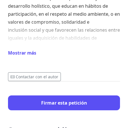
desarrollo holístico, que educan en hábitos de
participación, en el respeto al medio ambiente, o en
valores de compromiso, solidaridad e
inclusión social y que favorecen las relaciones entre
iguales y la adquisición de habilidades de
competencia social.
Mostrar más
En este sentido, dicha ley, dispone que las
administraciones públicas, dentro de sus
competencias, promoverán actividades de ocio
Contactar con el autor
educativo de manera que niños, niñas y
adolescentes dispongan de una oferta estable,
regular y variada. La promoción y fomento
público del ocio educativo garantizará el acceso en
Firmar esta petición
condiciones de equidad.
Además, el club de baloncesto ofrece en períodos
no lectivos (vacaciones de Navidad, Pascua