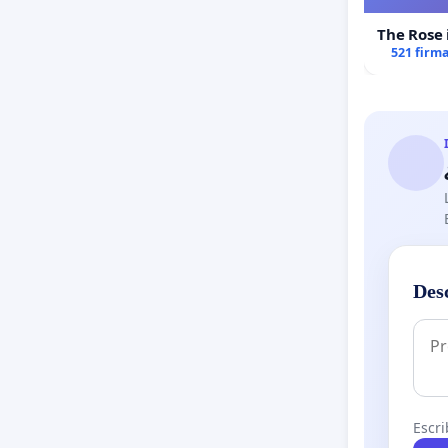
The Rose 
521 firm
Des
Escri