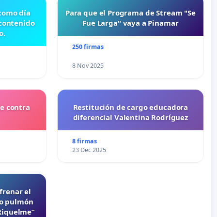
 como día
Para que el Programa de Stream "Se
 contenido
Fue Larga" vaya a Pinamar
o.
250 firmas
8 Nov 2025
e contra
Restitución de cargo educadora
diferencial Valentina Rodríguez
8 firmas
23 Dec 2025
frenar el
lo pulmón
 Riquelme”