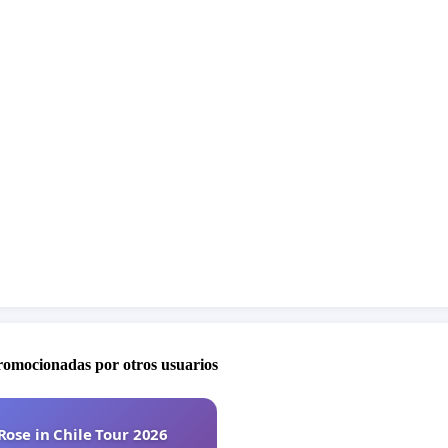
r la fiesta el viernes y sábado, inmediatamente después
resentaciones de las orquestas.
os que esta propuesta sea valorada y que podamos
on su apoyo para hacer de la Fiesta de la Lamprea de Arbo
bración aún más inclusiva y vibrante.
emos de antemano su tiempo y consideración.
promocionadas por otros usuarios
nte, la juventud arbense.
Rose in Chile Tour 2026