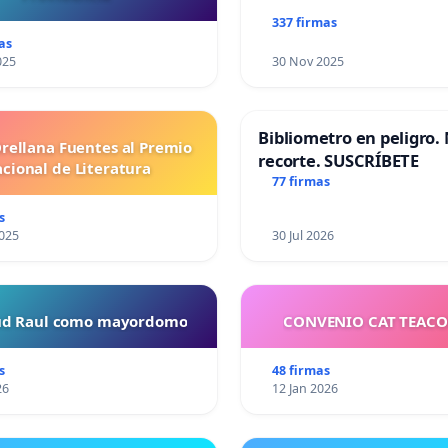
337 firmas
as
025
30 Nov 2025
Bibliometro en peligro. 
Orellana Fuentes al Premio
recorte. SUSCRÍBETE
cional de Literatura
77 firmas
s
025
30 Jul 2026
tud Raul como mayordomo
CONVENIO CAT TEAC
s
48 firmas
26
12 Jan 2026