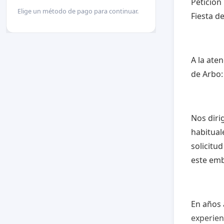
Petición
Elige un método de pago para continuar.
Fiesta d
A la ate
de Arbo:
Nos diri
habitual
solicitu
este emb
En años a
experien