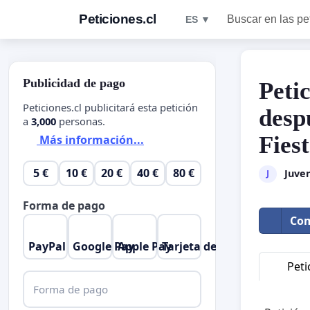
Peticiones.cl
Buscar en las pe
ES ▼
Publicidad de pago
Peti
Peticiones.cl publicitará esta petición
desp
a
3,000
personas.
Fies
Más información...
5 €
10 €
20 €
40 €
80 €
Juve
J
Forma de pago
Com
PayPal
Google Pay
Apple Pay
Tarjeta de crédito
Peti
Forma de pago