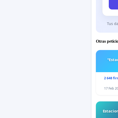
Tus da
Otras petici
"Est
2 648 fi
17 Feb 2
Estacio