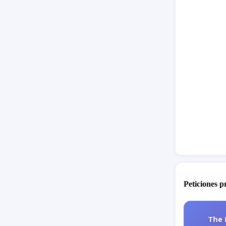
continua
de las p
Esperam
contar c
una cele
Agradec
Peticiones 
Atentame
The 