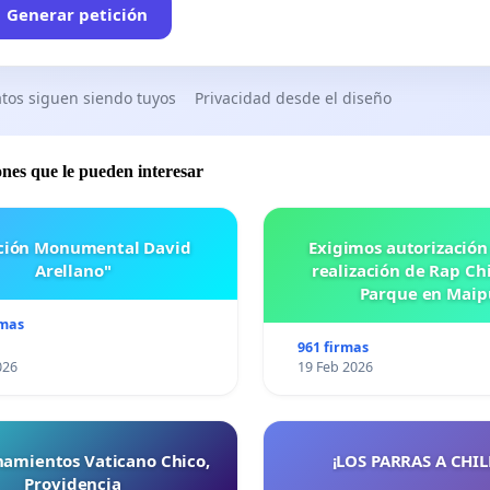
Generar petición
tos siguen siendo tuyos
Privacidad desde el diseño
ones que le pueden interesar
ación Monumental David
Exigimos autorización
Arellano"
realización de Rap Chi
Parque en Maip
rmas
961 firmas
026
19 Feb 2026
namientos Vaticano Chico,
¡LOS PARRAS A CHILE 
Providencia