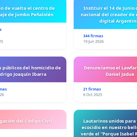
n de vuelta el centro de
Instituir el 14 de Junio
laje de Jumbo Peñalolén
nacional del creador de
digital Argentin
s
344 firmas
25
19 Jun 2026
s públicos del homicidio de
Denunciamos el Lawfar
drigo Joaquín Ibarra
Daniel Jadue
rmas
21 firmas
026
6 Oct 2025
gación del Código Civil
Lautarinos unidos para 
ecocidio en nuestro bel
verde el “Parque Isabel