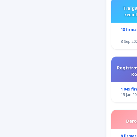
Traiga
recic
18 firma
3 Sep 20
Registro
Ro
1 049 fi
15 Jan 2
Dero
8 firmas