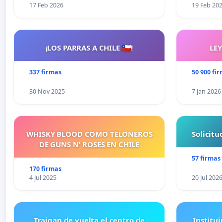
17 Feb 2026
19 Feb 20
¡LOS PARRAS A CHILE 🇨🇱!
LE
337 firmas
50 900 fi
30 Nov 2025
7 Jan 2026
WHISKY BLOOD COMO TELONEROS
Solicit
DE GUNS N' ROSES EN CHILE
57 firmas
170 firmas
4 Jul 2025
20 Jul 202
Traigan de vuelta el centro de
Institui