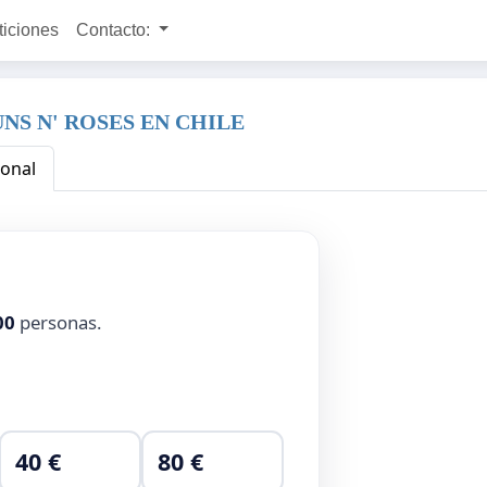
ticiones
Contacto:
S N' ROSES EN CHILE
ional
00
personas.
40 €
80 €