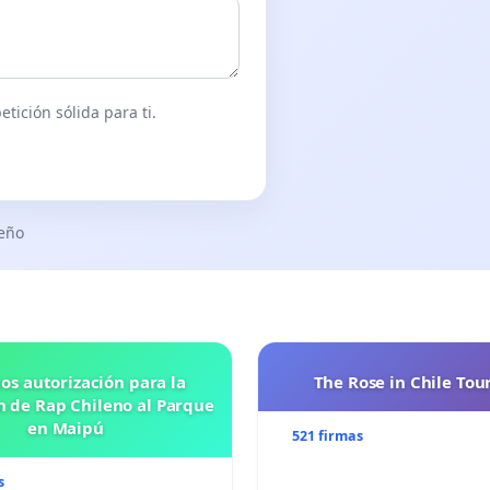
tición sólida para ti.
seño
os autorización para la
The Rose in Chile Tou
n de Rap Chileno al Parque
en Maipú
521 firmas
s