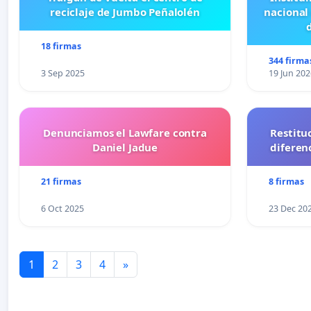
reciclaje de Jumbo Peñalolén
nacional
18 firmas
344 firma
3 Sep 2025
19 Jun 202
Denunciamos el Lawfare contra
Restitu
Daniel Jadue
diferen
21 firmas
8 firmas
6 Oct 2025
23 Dec 20
1
2
3
4
»