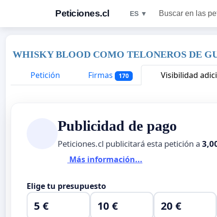
Peticiones.cl
Buscar en las pe
ES ▼
WHISKY BLOOD COMO TELONEROS DE GUN
Petición
Firmas
Visibilidad adic
170
Publicidad de pago
Peticiones.cl publicitará esta petición a
3,0
Más información...
Elige tu presupuesto
5 €
10 €
20 €