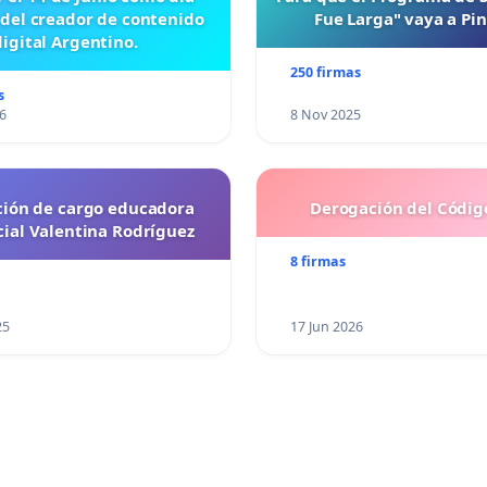
 del creador de contenido
Fue Larga" vaya a Pi
digital Argentino.
250 firmas
s
6
8 Nov 2025
ción de cargo educadora
Derogación del Código
cial Valentina Rodríguez
8 firmas
25
17 Jun 2026