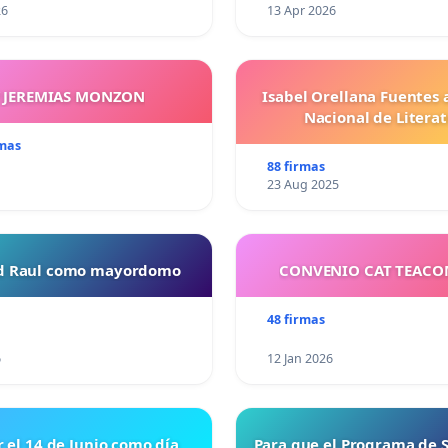
26
13 Apr 2026
Y JEREMIAS MONZON
Isabel Orellana Fuentes 
Nacional de Litera
rmas
88 firmas
23 Aug 2025
ud Raul como mayordomo
CONVENIO CAT TEAC
48 firmas
6
12 Jan 2026
r el 14 de Junio como día
Para que el Programa de 