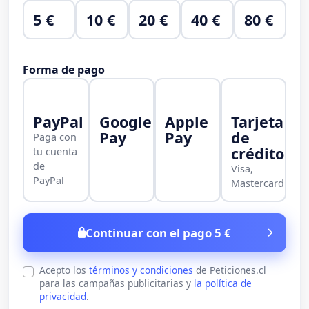
5 €
10 €
20 €
40 €
80 €
Forma de pago
PayPal
Google
Apple
Tarjeta
Pay
Pay
de
Paga con
crédito
tu cuenta
de
Visa,
PayPal
Mastercard
Continuar con el pago 5 €
Acepto los
términos y condiciones
de Peticiones.cl
para las campañas publicitarias y
la política de
privacidad
.