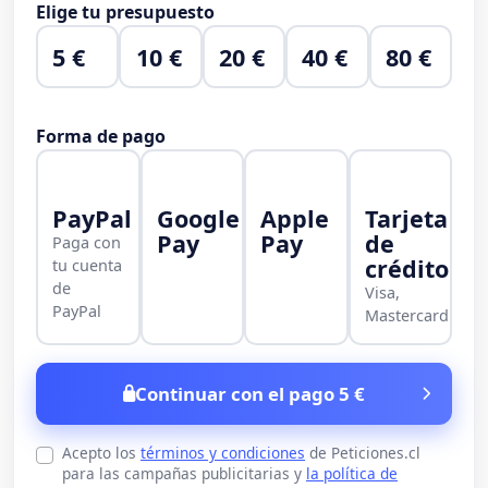
Elige tu presupuesto
5 €
10 €
20 €
40 €
80 €
Forma de pago
PayPal
Google
Apple
Tarjeta
Pay
Pay
de
Paga con
crédito
tu cuenta
de
Visa,
PayPal
Mastercard
Continuar con el pago 5 €
Acepto los
términos y condiciones
de Peticiones.cl
para las campañas publicitarias y
la política de