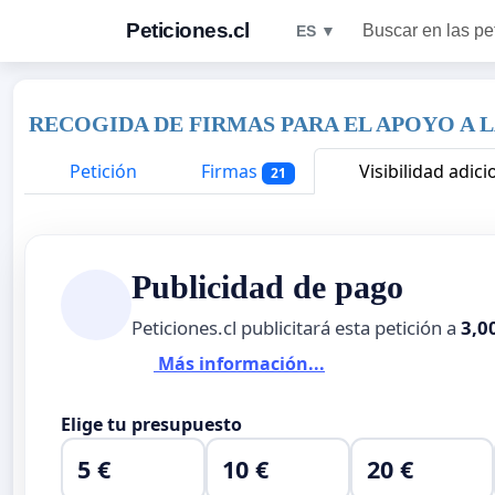
Peticiones.cl
Buscar en las pe
ES ▼
RECOGIDA DE FIRMAS PARA EL APOYO A 
Petición
Firmas
Visibilidad adici
21
Publicidad de pago
Peticiones.cl publicitará esta petición a
3,0
Más información...
Elige tu presupuesto
5 €
10 €
20 €