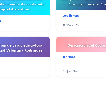
 del creador de contenido
Fue Larga" vaya a Pi
digital Argentino.
250 firmas
s
6
8 Nov 2025
ción de cargo educadora
Derogación del Código
cial Valentina Rodríguez
8 firmas
25
17 Jun 2026