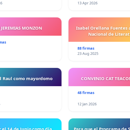
26
13 Apr 2026
Y JEREMIAS MONZON
Isabel Orellana Fuentes 
Nacional de Litera
rmas
88 firmas
23 Aug 2025
ud Raul como mayordomo
CONVENIO CAT TEAC
48 firmas
6
12 Jan 2026
r el 14 de Junio como día
Para que el Programa de 