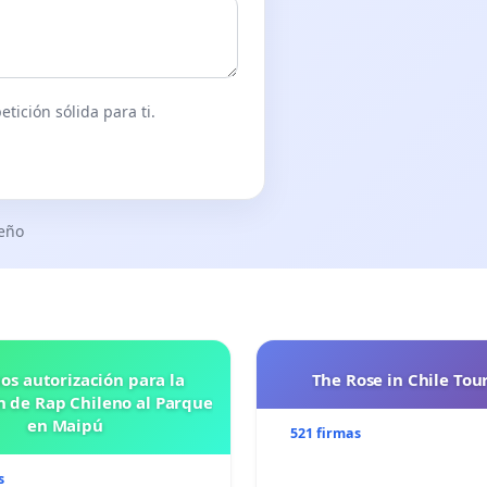
tición sólida para ti.
seño
os autorización para la
The Rose in Chile Tou
n de Rap Chileno al Parque
en Maipú
521 firmas
s