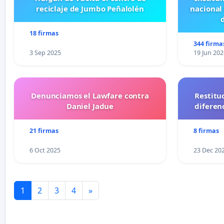
reciclaje de Jumbo Peñalolén
nacional
18 firmas
344 firma
3 Sep 2025
19 Jun 202
Denunciamos el Lawfare contra
Restitu
Daniel Jadue
diferen
21 firmas
8 firmas
6 Oct 2025
23 Dec 20
1
2
3
4
»