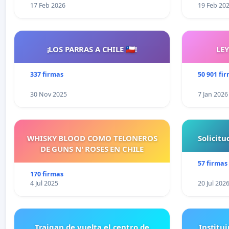
17 Feb 2026
19 Feb 20
¡LOS PARRAS A CHILE 🇨🇱!
LE
337 firmas
50 901 fi
30 Nov 2025
7 Jan 2026
WHISKY BLOOD COMO TELONEROS
Solicit
DE GUNS N' ROSES EN CHILE
57 firmas
170 firmas
4 Jul 2025
20 Jul 202
Traigan de vuelta el centro de
Institui