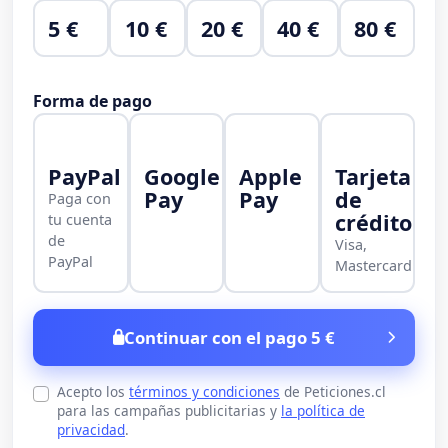
5 €
10 €
20 €
40 €
80 €
Forma de pago
PayPal
Google
Apple
Tarjeta
Pay
Pay
de
Paga con
crédito
tu cuenta
de
Visa,
PayPal
Mastercard
Continuar con el pago 5 €
Acepto los
términos y condiciones
de Peticiones.cl
para las campañas publicitarias y
la política de
privacidad
.