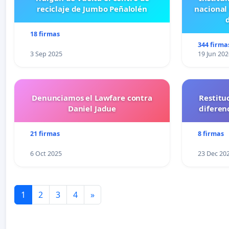
reciclaje de Jumbo Peñalolén
nacional
18 firmas
344 firma
3 Sep 2025
19 Jun 202
Denunciamos el Lawfare contra
Restitu
Daniel Jadue
diferen
21 firmas
8 firmas
6 Oct 2025
23 Dec 20
1
2
3
4
»