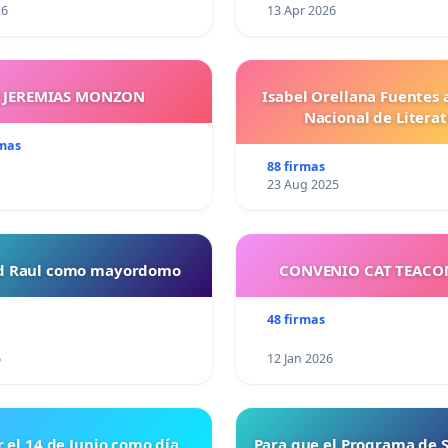
26
13 Apr 2026
Y JEREMIAS MONZON
Isabel Orellana Fuentes 
Nacional de Litera
rmas
88 firmas
23 Aug 2025
ud Raul como mayordomo
CONVENIO CAT TEAC
48 firmas
6
12 Jan 2026
r el 14 de Junio como día
Para que el Programa de 