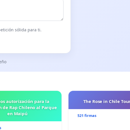
tición sólida para ti.
seño
os autorización para la
The Rose in Chile Tou
n de Rap Chileno al Parque
en Maipú
521 firmas
s