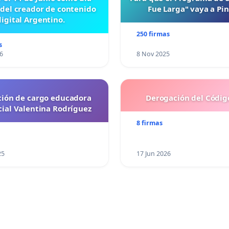
 del creador de contenido
Fue Larga" vaya a Pi
digital Argentino.
250 firmas
s
6
8 Nov 2025
ción de cargo educadora
Derogación del Código
cial Valentina Rodríguez
8 firmas
25
17 Jun 2026