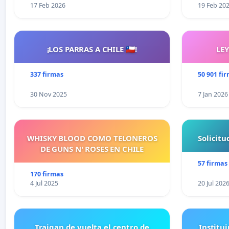
17 Feb 2026
19 Feb 20
¡LOS PARRAS A CHILE 🇨🇱!
LE
337 firmas
50 901 fi
30 Nov 2025
7 Jan 2026
WHISKY BLOOD COMO TELONEROS
Solicit
DE GUNS N' ROSES EN CHILE
57 firmas
170 firmas
4 Jul 2025
20 Jul 202
Traigan de vuelta el centro de
Institui