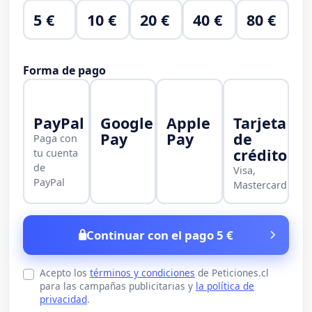
5 €
10 €
20 €
40 €
80 €
Forma de pago
PayPal
Google
Apple
Tarjeta
Pay
Pay
de
Paga con
crédito
tu cuenta
de
Visa,
PayPal
Mastercard
Continuar con el pago 5 €
Acepto los
términos y condiciones
de Peticiones.cl
para las campañas publicitarias y
la política de
privacidad
.