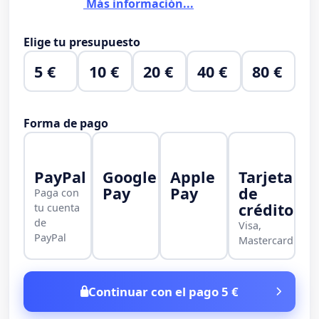
Más información...
Elige tu presupuesto
5 €
10 €
20 €
40 €
80 €
Forma de pago
PayPal
Google
Apple
Tarjeta
Pay
Pay
de
Paga con
crédito
tu cuenta
de
Visa,
PayPal
Mastercard
Continuar con el pago 5 €