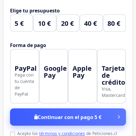
Elige tu presupuesto
5 €
10 €
20 €
40 €
80 €
Forma de pago
PayPal
Google
Apple
Tarjeta
Pay
Pay
de
Paga con
crédito
tu cuenta
de
Visa,
PayPal
Mastercard
Continuar con el pago 5 €
Acepto los
términos y condiciones
de Peticiones.cl