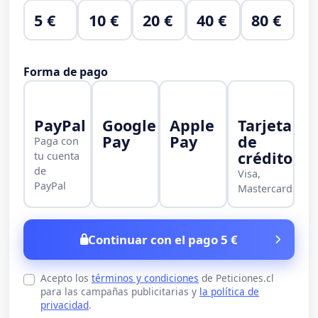
5 €
10 €
20 €
40 €
80 €
Forma de pago
PayPal
Google
Apple
Tarjeta
Pay
Pay
de
Paga con
crédito
tu cuenta
de
Visa,
PayPal
Mastercard
Continuar con el pago 5 €
Acepto los
términos y condiciones
de Peticiones.cl
para las campañas publicitarias y
la política de
privacidad
.