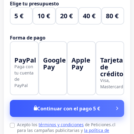
Elige tu presupuesto
5 €
10 €
20 €
40 €
80 €
Forma de pago
PayPal
Google
Apple
Tarjeta
Pay
Pay
de
Paga con
crédito
tu cuenta
de
Visa,
PayPal
Mastercard
Continuar con el pago 5 €
Acepto los
términos y condiciones
de Peticiones.cl
para las campañas publicitarias y
la política de