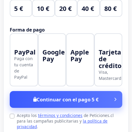
5 €
10 €
20 €
40 €
80 €
Forma de pago
PayPal
Google
Apple
Tarjeta
Pay
Pay
de
Paga con
crédito
tu cuenta
de
Visa,
PayPal
Mastercard
Continuar con el pago 5 €
Acepto los
términos y condiciones
de Peticiones.cl
para las campañas publicitarias y
la política de
privacidad
.