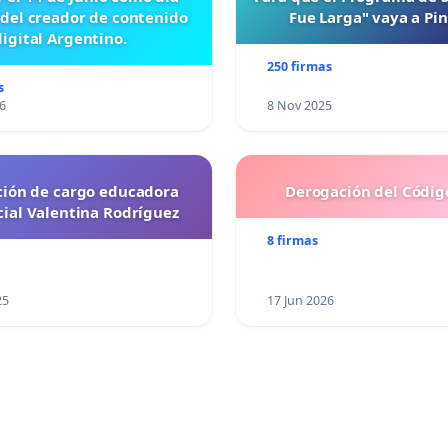
 del creador de contenido
Fue Larga" vaya a Pi
digital Argentino.
250 firmas
s
6
8 Nov 2025
ción de cargo educadora
Derogación del Código
cial Valentina Rodríguez
8 firmas
25
17 Jun 2026