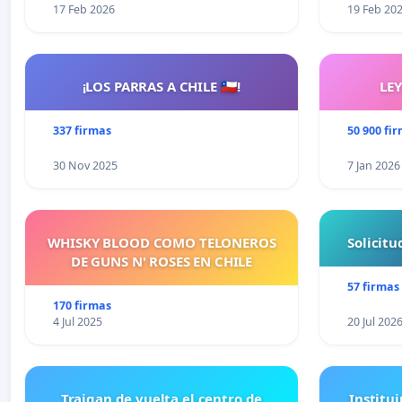
17 Feb 2026
19 Feb 20
¡LOS PARRAS A CHILE 🇨🇱!
LE
337 firmas
50 900 fi
30 Nov 2025
7 Jan 2026
WHISKY BLOOD COMO TELONEROS
Solicit
DE GUNS N' ROSES EN CHILE
57 firmas
170 firmas
4 Jul 2025
20 Jul 202
Traigan de vuelta el centro de
Institui