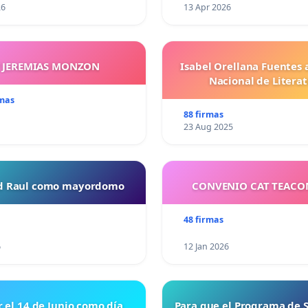
26
13 Apr 2026
Y JEREMIAS MONZON
Isabel Orellana Fuentes 
Nacional de Litera
rmas
88 firmas
23 Aug 2025
ud Raul como mayordomo
CONVENIO CAT TEAC
48 firmas
6
12 Jan 2026
r el 14 de Junio como día
Para que el Programa de 