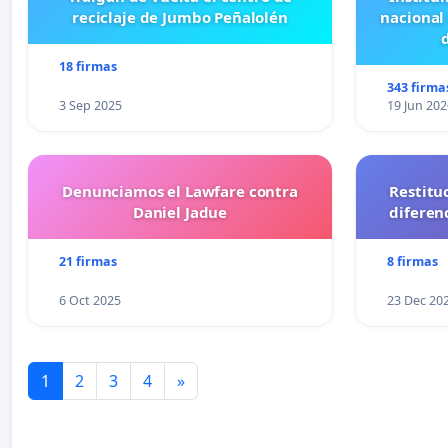
reciclaje de Jumbo Peñalolén
nacional
18 firmas
343 firma
3 Sep 2025
19 Jun 202
Denunciamos el Lawfare contra
Restitu
Daniel Jadue
diferen
21 firmas
8 firmas
6 Oct 2025
23 Dec 20
1
2
3
4
»