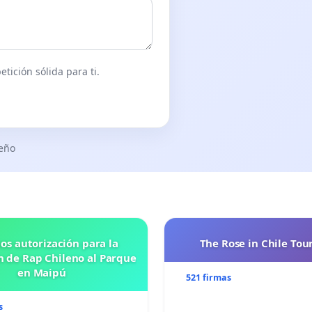
tición sólida para ti.
seño
os autorización para la
The Rose in Chile Tou
n de Rap Chileno al Parque
en Maipú
521 firmas
s