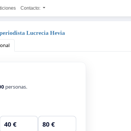
ticiones
Contacto:
 periodista Lucrecia Hevia
ional
00
personas.
40 €
80 €