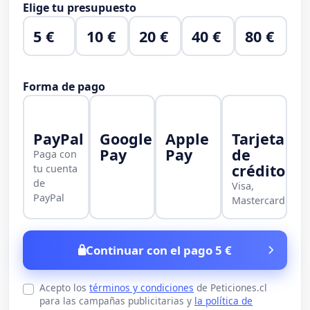
Elige tu presupuesto
5 €
10 €
20 €
40 €
80 €
Forma de pago
PayPal
Google
Apple
Tarjeta
Pay
Pay
de
Paga con
crédito
tu cuenta
de
Visa,
PayPal
Mastercard
Continuar con el pago 5 €
Acepto los
términos y condiciones
de Peticiones.cl
para las campañas publicitarias y
la política de