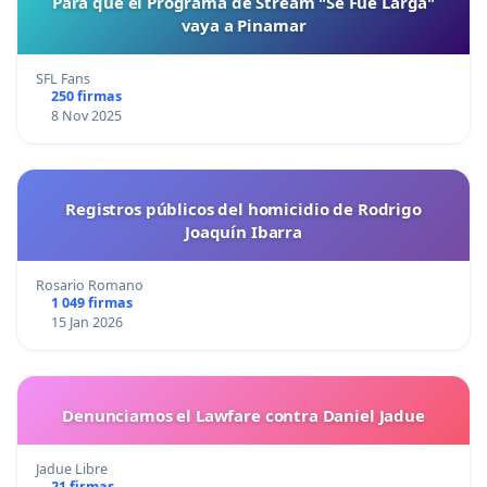
Para que el Programa de Stream "Se Fue Larga"
vaya a Pinamar
SFL Fans
250 firmas
8 Nov 2025
Registros públicos del homicidio de Rodrigo
Joaquín Ibarra
Rosario Romano
1 049 firmas
15 Jan 2026
Denunciamos el Lawfare contra Daniel Jadue
Jadue Libre
21 firmas