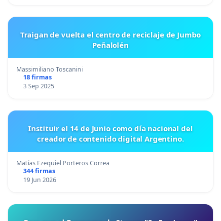
Traigan de vuelta el centro de reciclaje de Jumbo
Peñalolén
Massimiliano Toscanini
18 firmas
3 Sep 2025
Instituir el 14 de Junio como día nacional del
creador de contenido digital Argentino.
Matías Ezequiel Porteros Correa
344 firmas
19 Jun 2026