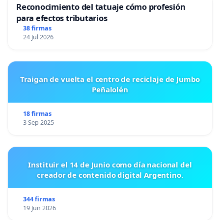
Reconocimiento del tatuaje cómo profesión
para efectos tributarios
38 firmas
24 Jul 2026
Traigan de vuelta el centro de reciclaje de Jumbo
Peñalolén
18 firmas
3 Sep 2025
Instituir el 14 de Junio como día nacional del
creador de contenido digital Argentino.
344 firmas
19 Jun 2026