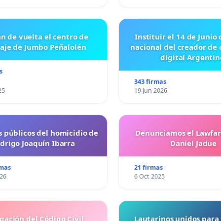
n de vuelta el centro de
Instituir el 14 de Junio
laje de Jumbo Peñalolén
nacional del creador de
digital Argentin
s
343 firmas
25
19 Jun 2026
s públicos del homicidio de
Denunciamos el Lawfar
drigo Joaquín Ibarra
Daniel Jadue
rmas
21 firmas
026
6 Oct 2025
gación del Código Civil
Lautarinos unidos para 