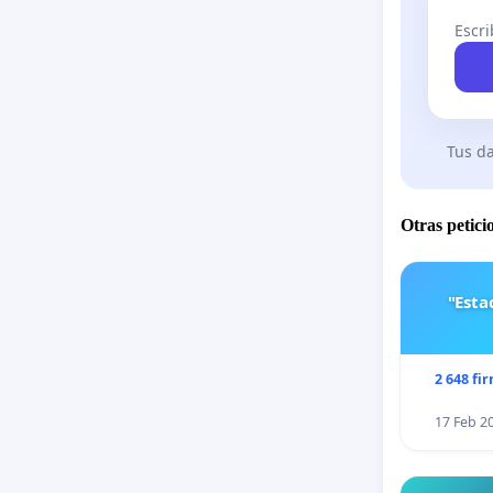
Escri
Tus da
Otras petici
"Est
2 648 fi
17 Feb 2