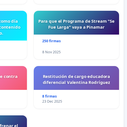
 como día
Para que el Programa de Stream "Se
 contenido
Fue Larga" vaya a Pinamar
o.
250 firmas
8 Nov 2025
e contra
Restitución de cargo educadora
diferencial Valentina Rodríguez
8 firmas
23 Dec 2025
frenar el