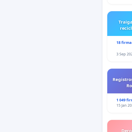
Traiga
recic
18 firma
3 Sep 20
Registro
Ro
1 049 fi
15 Jan 2
Dero