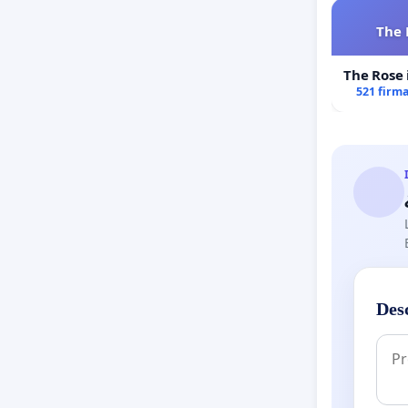
The 
The Rose 
521 firm
Des