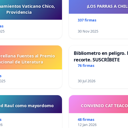
namientos Vaticano Chico,
¡LOS PARRAS A CHILE 
Providencia
337 firmas
as
025
30 Nov 2025
Bibliometro en peligro. 
Orellana Fuentes al Premio
recorte. SUSCRÍBETE
cional de Literatura
76 firmas
s
025
30 Jul 2026
tud Raul como mayordomo
CONVENIO CAT TEAC
s
48 firmas
26
12 Jan 2026