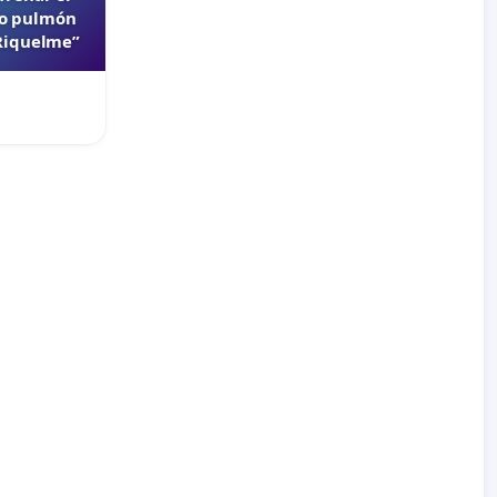
lo pulmón
 Riquelme”