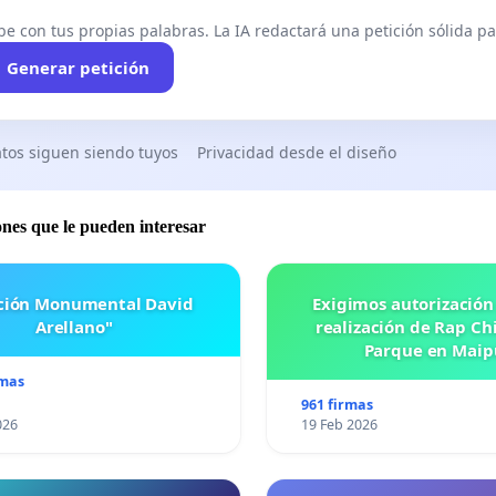
be con tus propias palabras. La IA redactará una petición sólida par
Generar petición
tos siguen siendo tuyos
Privacidad desde el diseño
ones que le pueden interesar
ación Monumental David
Exigimos autorización
Arellano"
realización de Rap Chi
Parque en Maip
rmas
961 firmas
026
19 Feb 2026