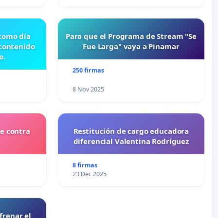
 como día
Para que el Programa de Stream "Se
 contenido
Fue Larga" vaya a Pinamar
o.
250 firmas
8 Nov 2025
e contra
Restitución de cargo educadora
diferencial Valentina Rodríguez
8 firmas
23 Dec 2025
frenar el