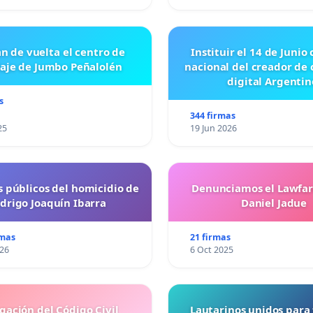
n de vuelta el centro de
Instituir el 14 de Junio
laje de Jumbo Peñalolén
nacional del creador de
digital Argentin
s
344 firmas
25
19 Jun 2026
s públicos del homicidio de
Denunciamos el Lawfar
drigo Joaquín Ibarra
Daniel Jadue
rmas
21 firmas
026
6 Oct 2025
gación del Código Civil
Lautarinos unidos para 