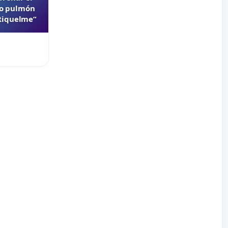
lo pulmón
 Riquelme”