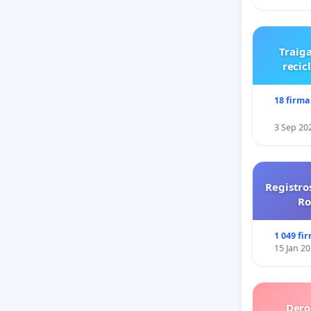
Traiga
recic
18 firma
3 Sep 20
Registro
Ro
1 049 fi
15 Jan 2
Dero