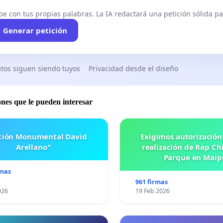
be con tus propias palabras. La IA redactará una petición sólida par
Generar petición
tos siguen siendo tuyos
Privacidad desde el diseño
ones que le pueden interesar
ación Monumental David
Exigimos autorización
Arellano"
realización de Rap Chi
Parque en Maip
rmas
961 firmas
026
19 Feb 2026