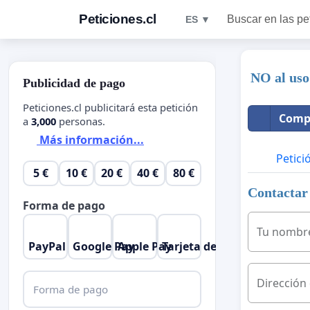
Peticiones.cl
Buscar en las pe
ES ▼
NO al uso
Publicidad de pago
Peticiones.cl publicitará esta petición
Compa
a
3,000
personas.
Más información...
Petici
5 €
10 €
20 €
40 €
80 €
Contactar 
Forma de pago
Tu nombr
PayPal
Google Pay
Apple Pay
Tarjeta de crédito
Dirección
Forma de pago