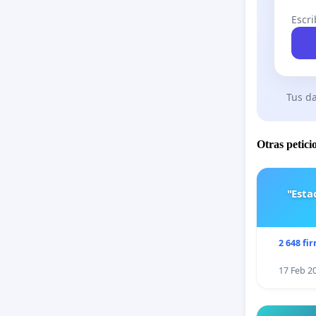
Escri
Tus da
Otras petici
"Est
2 648 fi
17 Feb 2