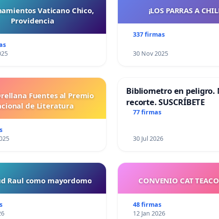
namientos Vaticano Chico,
¡LOS PARRAS A CHILE 
Providencia
337 firmas
as
025
30 Nov 2025
Bibliometro en peligro. 
Orellana Fuentes al Premio
recorte. SUSCRÍBETE
cional de Literatura
77 firmas
s
025
30 Jul 2026
tud Raul como mayordomo
CONVENIO CAT TEAC
s
48 firmas
26
12 Jan 2026