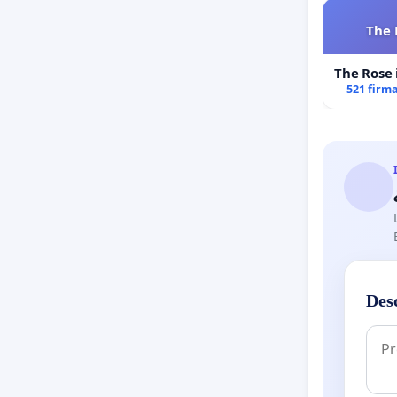
The 
The Rose 
521 firm
Des