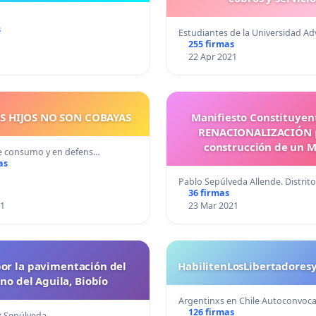
s
Estudiantes de la Universidad A
255 firmas
1
22 Apr 2021
S HIJOS NO SON COBAYAS
Manifiesto Constituyent
RENACIONALIZACIÓN p
construcción de un 
e consumo y en defens…
Alternativo de Desar
as
Económico.
Pablo Sepúlveda Allende. Distrit
36 firmas
21
23 Mar 2021
por la pavimentación del
HabilitenLosLibertadores
no del Aguila, Biobío
Argentinxs en Chile Autoconvoc
126 firmas
z Sepúlveda