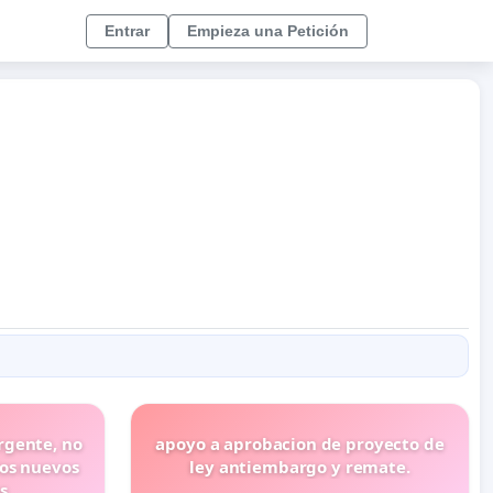
Entrar
Empieza una Petición
rgente, no
apoyo a aprobacion de proyecto de
los nuevos
ley antiembargo y remate.
s