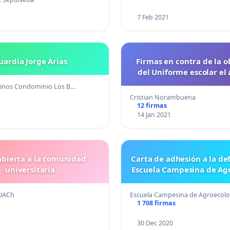
7 Feb 2021
uardia Jorge Arias
Firmas en contra de la o
del Uniforme escolar el
cinos Condominio Los B…
Cristian Norambuena
12 firmas
1
14 Jan 2021
abierta a la comunidad
Carta de adhesión a la de
universitaria
Escuela Campesina de Ag
UACh
Escuela Campesina de Agroecolo
1 708 firmas
30 Dec 2020