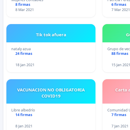
8 firmas
6 firmas
8 Mar 2021
7 Mar 2021
Tik tok afuera
G
nataly azua
Grupo de ve
24 firmas
88 firmas
18 Jan 2021
15 Jan 202
VACUNACION NO OBLIGATORIA
Carta 
COVID19
Libre albedrío
Comunidad 
14 firmas
7 firmas
8 Jan 2021
7 Jan 2021