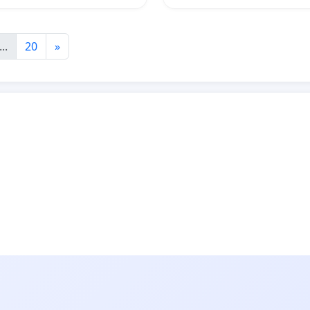
...
20
»