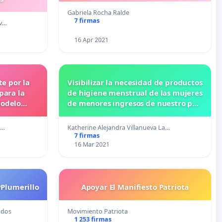
Gabriela Rocha Ralde
7 firmas
dv…
16 Apr 2021
e por la
Visibilizar la necesidad de productos
ara la
de higiene menstrual de las mujeres
Modelo
de menores ingresos de nuestro país
rollo
para que se les entregue de manera
gratuita y que a la vez sean
o…
Katherine Alejandra Villanueva La…
ecológicos y reutilizables
7 firmas
16 Mar 2021
yPlumerillo
Apoyar El Manifiesto Patriota
ados
Movimiento Patriota
1 253 firmas