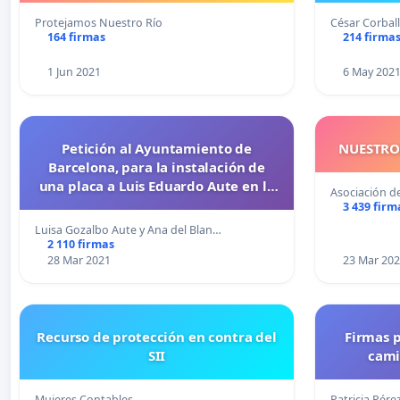
Protejamos Nuestro Río
César Corball
164 firmas
214 firma
1 Jun 2021
6 May 202
Petición al Ayuntamiento de
NUESTRO
Barcelona, para la instalación de
una placa a Luis Eduardo Aute en la
Asociación d
Plaça Rovira, en Gracia.
3 439 firm
Luisa Gozalbo Aute y Ana del Blan…
2 110 firmas
28 Mar 2021
23 Mar 20
Recurso de protección en contra del
Firmas 
SII
cami
Mujeres Contables
Patricia Pére