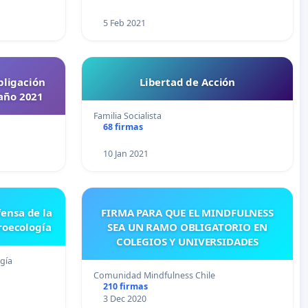
5 Feb 2021
bligación
Libertad de Acción
 año 2021
Familia Socialista
68 firmas
10 Jan 2021
fensa de la
FIRMA PARA QUE EL MINDFULNESS
roecología
SEA UN RAMO OBLIGATORIO EN
COLEGIOS Y UNIVERSIDADES
gía
Comunidad Mindfulness Chile
210 firmas
3 Dec 2020