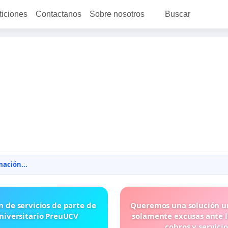
ticiones
Contactanos
Sobre nosotros
Buscar
ación...
n de servicios de parte de
Queremos una solución u
niversitario PreuUCV
solamente excusas ante 
cobros y servicio