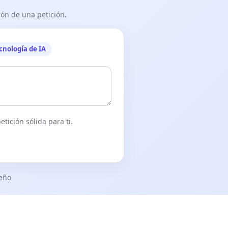
ón de una petición.
cnología de IA
tición sólida para ti.
seño